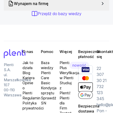
Wynajem na firmę
Przejdź do bazy wiedzy
O nas
Pomoc
Więcej
Bezpieczna
Skontakt
płatność
się
Plenti
Jak to
Baza
Plenti
Plenti
nowość
działa
wiedzy
Plus
22
S.A.
Blog
Plenti
Weryfikacja
307
ul.
Kariera
Care
w Plenti
Marszałkowska
30 21
Opinie
Basic
Studiuj
107
732
o
Kondycja
z
00-110
123
Plenti
sprzętu
Plenti!
Warszawa
Regulamin
Sprawdź
Plenti
345
Polityka
SN
dla
hello@pl
Bezpieczna
prywatności
Firm
Pon -
dostawa