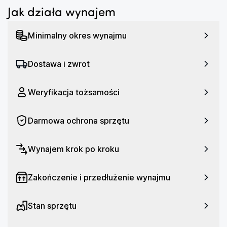
Specyfikacja:
Jak działa wynajem
-Ciśnienie [bar]: 15

Minimalny okres wynajmu
-Moc [W]: 1450

-Dostępne napoje:

Americano, Cappuccino, Espresso, Gorąca woda, 
Dostawa i zwrot
Gorące mleko, Kawa czarna, Latte, Latte 
Macchiato, Ristretto, Spienione mleko

Weryfikacja tożsamości
-Pojemność zbiornika na kawę [g]: 200

-Pojemność zbiornika na wodę [l]: 1.3
Darmowa ochrona sprzętu
Wynajem krok po kroku
Zakończenie i przedłużenie wynajmu
Stan sprzętu