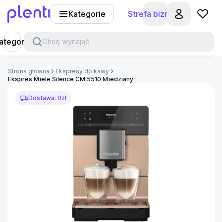
Kategorie
Strefa biznesu
Plenti
ategorie
Chcę wynająć
Strona główna
Ekspresy do kawy
Ekspres Miele Silence CM 5510 Miedziany
Dostawa: 0zł