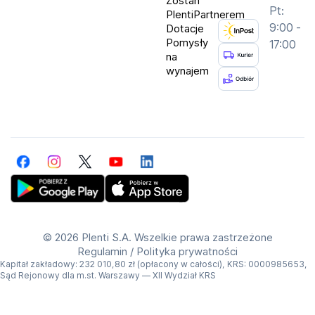
Zostań
Pt:
PlentiPartnerem
9:00 -
Dotacje
Pomysły
17:00
na
wynajem
Facebook
Instagram
Twitter
YouTube
LinkedIn
Get Plenti on Google Play Store
Download Plenti on the App Store
©
2026 Plenti S.A. Wszelkie prawa zastrzeżone
Regulamin
/
Polityka prywatności
Kapitał zakładowy: 232 010,80 zł (opłacony w całości), KRS: 0000985653,
Sąd Rejonowy dla m.st. Warszawy — XII Wydział KRS