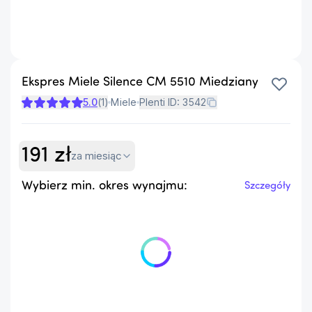
Ekspres Miele Silence CM 5510 Miedziany
5.0
(
1
)
Miele
Plenti ID:
3542
191
zł
za miesiąc
Wybierz min. okres wynajmu:
Szczegóły