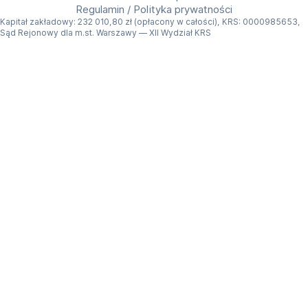
Regulamin
/
Polityka prywatności
Kapitał zakładowy: 232 010,80 zł (opłacony w całości), KRS: 0000985653,
Zawartość zestawu
Sąd Rejonowy dla m.st. Warszawy — XII Wydział KRS
Pojemnik na mleko
Rurka do spieniania mleka
Szczotka do czyszczenia
Przewód zasilający
3 x środek do odkamieniania
1 x ściereczka do czyszczenia
Igła do czyszczenia
Dokumentacja
Dlaczego warto wynająć ten ekspres?
Wynajem DREAME Ecceluxe Slim FCM30 to 
wygodny sposób, aby korzystać z automatycznego 
ekspresu z dotykowym ekranem, młynkiem i 
systemem mlecznym bez konieczności dużego 