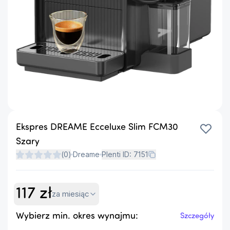
Ekspres DREAME Ecceluxe Slim FCM30
Szary
(
0
)
Dreame
Plenti ID:
7151
117
zł
za miesiąc
Wybierz min. okres wynajmu:
Szczegóły