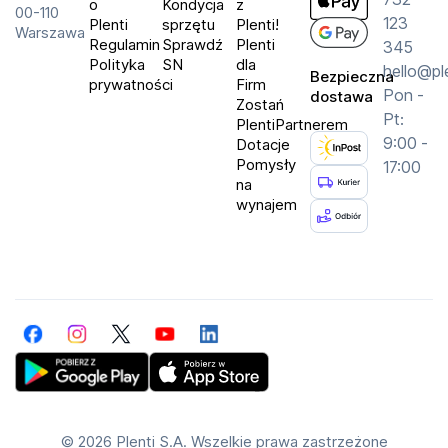
o
Kondycja
z
00-110
123
Plenti
sprzętu
Plenti!
Warszawa
Najważniejsze parametry techniczne
Regulamin
Sprawdź
Plenti
345
Polityka
SN
dla
hello@pl
Bezpieczna
prywatności
Firm
Specyfikacja
Pon -
dostawa
Zostań
Pt:
PlentiPartnerem
Typ ekspresu: automatyczny
9:00 -
Dotacje
Ciśnienie: 19 barów
Pomysły
17:00
Moc: 1690 W
na
wynajem
Typ młynka: stalowy, żarnowy
Regulacja mielenia: 9-stopniowa
Rodzaj kawy: ziarnista
Pojemność zbiornika na wodę: 1.5 l
Pojemność zbiornika na kawę: 150 g
Facebook
Instagram
Twitter
YouTube
LinkedIn
Pojemność zbiornika na mleko: 240 ml
Szerokość: 18 cm
Get Plenti on Google Play Store
Download Plenti on the App Store
Wysokość: 31.5 cm
Długość: 40.25 cm
©
2026 Plenti S.A. Wszelkie prawa zastrzeżone