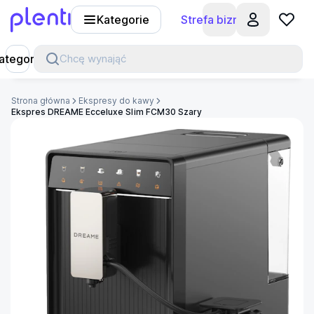
Kategorie
Strefa biznesu
Plenti
ategorie
Chcę wynająć
Strona główna
Ekspresy do kawy
Ekspres DREAME Ecceluxe Slim FCM30 Szary