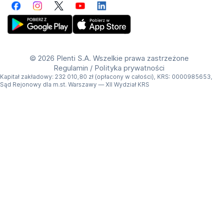
oraz regulacji prawnych.
Facebook
Instagram
Twitter
YouTube
LinkedIn
Get Plenti on Google Play Store
Download Plenti on the App Store
©
2026 Plenti S.A. Wszelkie prawa zastrzeżone
Regulamin
/
Polityka prywatności
Kapitał zakładowy: 232 010,80 zł (opłacony w całości), KRS: 0000985653,
Sąd Rejonowy dla m.st. Warszawy — XII Wydział KRS