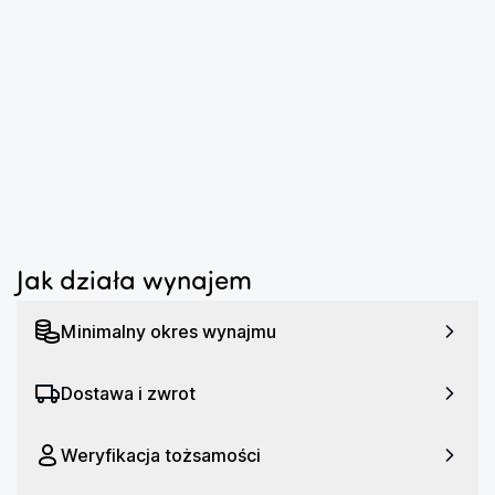
wykonania idealnego ujęcia.
...
Zachwycająca jakość obrazu
Twórz zapierające dech w piersiach materiały z lotu 
ptaka. DJI Mini 3 Pro został wyposażony w 1/1,3-
calową matrycę CMOS. Za jego pomocą nagrasz 
...
spektakularne filmy 4K/60FPS i zrobisz zdjęcia RAW 
48 MP. Dron obsługuje też HDR i technologię Dual 
Nave ISO.
Wyższy zakres dynamiczny, większe piksele 2,4 μm 
Jak działa wynajem
oraz przysłona f/1.7 pozwolą Ci uzyskać bogate w 
szczegóły i zachwycające wyrazistą kolorystyką 
Minimalny okres wynajmu
obrazy nawet w słabym oświetleniu. Ponadto tryb 
D-Cinelike Color daje więcej możliwości podczas 
Dostawa i zwrot
edycji materiałów. Dostępny jest również nawet 4-
krotny zoom cyfrowy.
Weryfikacja tożsamości
Aparatura sterująca, jakiej potrzebujesz