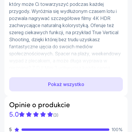
który może Ci towarzyszyć podczas każdej 
przygody. Wyróżnia się wydłużonym czasem lotu i 
pozwala nagrywać szczegółowe filmy 4K HDR 
zachwycające naturalną kolorystyką. Oferuje też 
szereg ciekawych funkcji, na przykład True Vertical 
Shooting, dzięki której bez trudu uzyskasz 
fantastyczne ujęcia do swoich mediów 
społecznościowych. Spacer na plaży, weekendowy 
wypad z plecakiem, a może długa wyprawa w 
nieznane? Z DJI Mini 3 uchwycisz każdą cenną 
chwilę!
Pokaż wszystko
Idealny towarzysz podróży
DJI Mini 3 waży mniej niż 249 g i wyróżnia się 
Opinie o produkcie
składaną konstrukcją, możesz więc bez problemu 
zabrać go ze sobą na kolejną wyprawę. Z łatwością 
5.0
(
3
)
zmieścisz go w torbie lub nawet w kieszeni! 
Wycieczka w góry, piknik na plaży czy ważna 
5
100
%