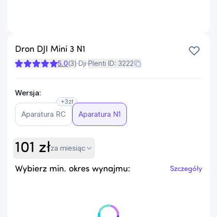
Dron DJI Mini 3 N1
5.0
(
3
)
Dji
Plenti ID:
3222
Wersja:
+3zł
Aparatura RC
Aparatura N1
101
zł
za miesiąc
Wybierz min. okres wynajmu:
Szczegóły