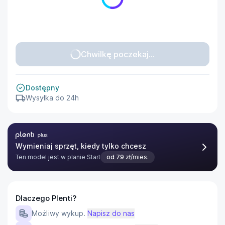
Chwilkę poczekaj...
Dostępny
Wysyłka do 24h
Plenti Plus
Wymieniaj sprzęt, kiedy tylko chcesz
Ten model jest w planie
Start
od
79
zł
/mies.
Dlaczego Plenti?
Możliwy wykup.
Napisz do nas