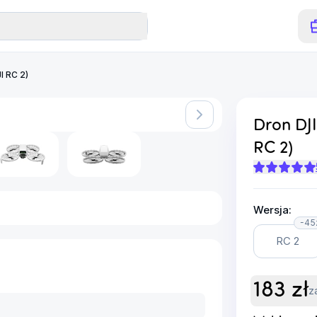
I RC 2)
Dron DJI
RC 2)
Wersja:
-45
RC 2
183
zł
z