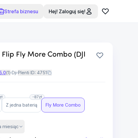
Strefa biznesu
Hej! Zaloguj się!
 Flip Fly More Combo (DJI
5.0
(
1
)
Dji
Plenti ID:
4751
zł
-87zł
Z jedna baterią
Fly More Combo
a miesiąc