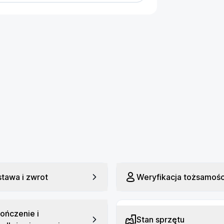
, umożliwiają automatyczne 
y – nawet w warunkach nocnych. 
syłanie obrazu w rozdzielczości 1080p 
ć do 8 km.
amera: Tak
PS: Tak
zujniki: 3D ToF, Dolny system wizyjny,
odczerwień
tawa i zwrot
Weryfikacja tożsamośc
asięg: 13000 m
aga: 249 g
ończenie i
Stan sprzętu