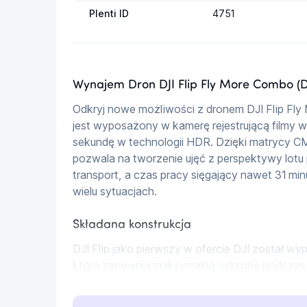
Plenti ID
4751
Wynajem Dron DJI Flip Fly More Combo (D
Odkryj nowe możliwości z dronem DJI Flip Fly
jest wyposażony w kamerę rejestrującą filmy w
sekundę w technologii HDR. Dzięki matrycy CMOS
pozwala na tworzenie ujęć z perspektywy lotu 
transport, a czas pracy sięgający nawet 31 min
wielu sytuacjach.
Składana konstrukcja
DJI Flip jako pierwszy w ofercie DJI został w
która zapewnia maksymalną ochronę podczas lo
włókna węglowego, struktura nośna wyróżnia s
tradycyjne konstrukcje z poliwęglanu, zachowu