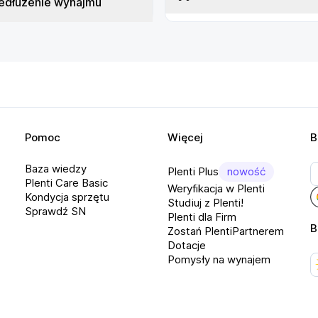
edłużenie wynajmu
Pomoc
Więcej
B
Baza wiedzy
Plenti Plus
nowość
Plenti Care Basic
Weryfikacja w Plenti
Kondycja sprzętu
Studiuj z Plenti!
Sprawdź SN
Plenti dla Firm
B
Zostań PlentiPartnerem
Dotacje
Pomysły na wynajem