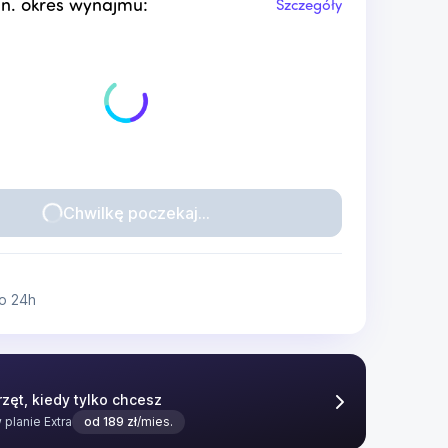
n. okres wynajmu:
Szczegóły
Chwilkę poczekaj...
o 24h
zęt, kiedy tylko chcesz
w planie
Extra
od
189
zł
/mies.