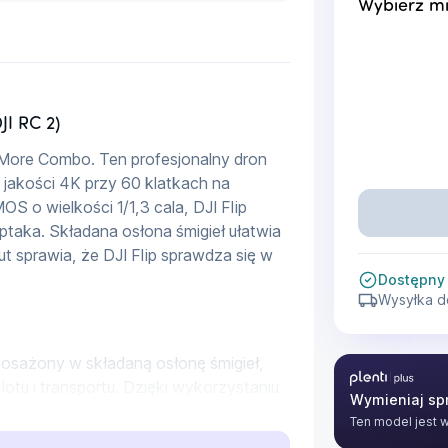
Wybierz mi
JI RC 2)
 More Combo. Ten profesjonalny dron 
 jakości 4K przy 60 klatkach na 
 o wielkości 1/1,3 cala, DJI Flip 
ptaka. Składana osłona śmigieł ułatwia 
ut sprawia, że DJI Flip sprawdza się w 
Dostępny
Wysyłka d
yposażony w składaną osłonę śmigieł, 
Plenti Plus
tu i transportu. Dzięki wykorzystaniu 
Wymieniaj spr
ię znacznie niższą wagą niż 
Ten model jest 
jąc przy tym pełną sztywność i 