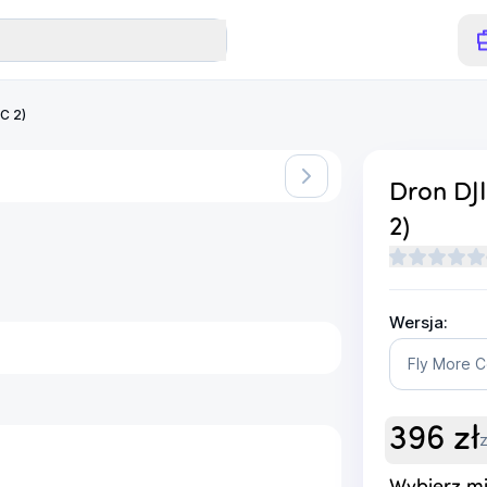
C 2)
Dron DJ
2)
Wersja:
Fly More 
396
zł