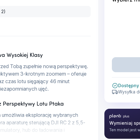
Wybierz mi
 2)
a Wysokiej Klasy
przed Tobą zupełnie nową perspektywę. 
iektywem 3-krotnym zoomem – oferuje 
z czas lotu sięgający 46 minut 
Dostępny
niezapomnianych ujęć.
Wysyłka d
z Perspektywy Lotu Ptaka
m umożliwia eksplorację wybranych 
Plenti Plus
a aparaturę sterującą DJI RC 2 z 5,5-
Wymieniaj spr
latory, hub do ładowania i 
Ten model jest 