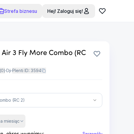
Strefa biznesu
Hej! Zaloguj się!
I Air 3 Fly More Combo (RC
(
0
)
Dji
Plenti ID:
3594
Combo (RC 2)
za miesiąc