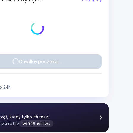
n. okres wynajmu:
Szczegóły
Chwilkę poczekaj...
o 24h
zęt, kiedy tylko chcesz
w planie
Pro
od
349
zł
/mies.