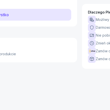
ybór dla Kreatywności
Dlaczego Pl
ystko
siowym gimbalu, oferując szeroką 
Możliwy
widzenia 82° i kamera z 
Darmowa 
cyjnych ujęć. Stabilność 
Nie pobi
Zmień ok
Zamów dz
 produkcie
ISO, umożliwiając nagrywanie filmów w 
Zamów do
ienie zdjęć o rozdzielczości 48 MP. 
ają elastyczności i wysoką jakość 
eniu
 oferuje imponujący czas lotu sięgający 
edni model. Zestaw zawiera hub do 
u energii, umożliwiającą przeniesienie 