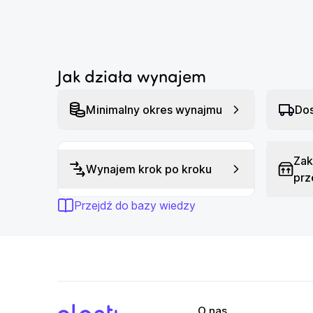
...
mocy między akumulatorami.
Specyfikacja:
-Rozdzielczość filmów: 4K (3840 x 2160)

Jak działa wynajem
-Stabilizator: 3-osiowy

-Przewidywany czas lotu do [min]: 46

Minimalny okres wynajmu
Dos
-Zasięg [m]: 32000

-Waga [g]: 720

-Zasięg [m]: 32000
Zak
Wynajem krok po kroku
prz
Przejdź do bazy wiedzy
O nas