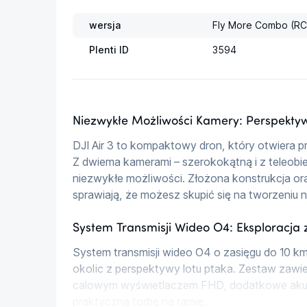
wersja
Fly More Combo (RC
Plenti ID
3594
Niezwykłe Możliwości Kamery: Perspektyw
DJI Air 3 to kompaktowy dron, który otwiera 
Z dwiema kamerami – szerokokątną i z teleob
niezwykłe możliwości. Złożona konstrukcja ora
sprawiają, że możesz skupić się na tworzeniu 
System Transmisji Wideo O4: Eksploracja 
System transmisji wideo O4 o zasięgu do 10 k
okolic z perspektywy lotu ptaka. Zestaw zawier
calowym wyświetlaczem FHD, dodatkowe akumu
praktyczną torbę na ramię.