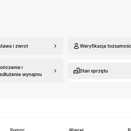
tawa i zwrot
Weryfikacja tożsamośc
ończenie i
Stan sprzętu
edłużenie wynajmu
Pomoc
Więcej
B