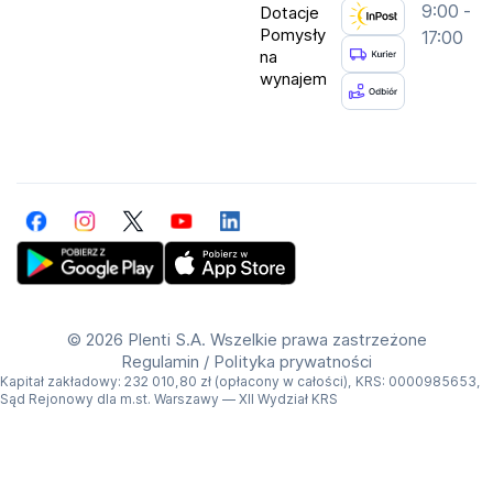
9:00 -
Dotacje
Pomysły
17:00
na
wynajem
Facebook
Instagram
Twitter
YouTube
LinkedIn
Get Plenti on Google Play Store
Download Plenti on the App Store
©
2026 Plenti S.A. Wszelkie prawa zastrzeżone
Regulamin
/
Polityka prywatności
Kapitał zakładowy: 232 010,80 zł (opłacony w całości), KRS: 0000985653,
Sąd Rejonowy dla m.st. Warszawy — XII Wydział KRS