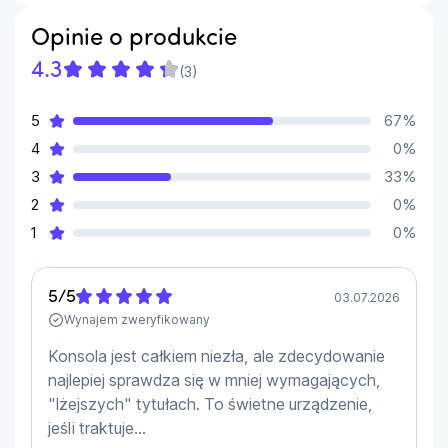
wielozadaniowości
512 GB SSD M.2 NVMe + czytnik microSD —
Opinie o produkcie
błyskawiczne ładowanie i łatwe rozszerzenie
4.3
(
3
)
miejsca
Windows 11 Home — pełna swoboda instalacji gier i
5
67
%
aplikacji PC
4
0
%
3
33
%
Ekran 7'' 120 Hz z FreeSync Premium
2
0
%
Ciesz się ostrym obrazem 1920 × 1080 i 
1
0
%
częstotliwością odświeżania 120 Hz. FreeSync 
Premium redukuje rozrywanie i zacięcia, dzięki 
czemu akcja pozostaje płynna nawet w 
5
/
5
03.07.2026
dynamicznych tytułach.
Wynajem zweryfikowany
Konsola jest całkiem niezła, ale zdecydowanie
Wydajność i pamięć
najlepiej sprawdza się w mniej wymagających,
Sercem konsoli jest AMD Ryzen Z2 A (4 rdzenie/8 
"lżejszych" tytułach. To świetne urządzenie,
wątków) z iGPU RDNA 2. 16 GB LPDDR5X ułatwia 
jeśli traktuje...