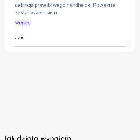
Windows 11 Home daje znajome środowisko do 
definicja prawdziwego handhelda. Poważnie
grania, streamingu i pracy. Dzięki dołączonemu 
zastanawiam się n...
abonamentowi Xbox Game Pass Ultimate zaczniesz 
więcej
od razu odkrywać świetne tytuły.
Jan
W zestawie
Zasilacz sieciowy
Podstawka do konsoli
...
Specyfikacja techniczna
Procesor: AMD Ryzen Z2 A (4 rdzenie, 8 wątków)
Pamięć RAM: 16 GB LPDDR5X
...
Dysk: 512 GB SSD M.2 NVMe
Ekran: 7'' IPS, dotykowy, 1920 × 1080, 120 Hz,
FreeSync Premium
Łączność: Wi‑Fi 802.11 a/b/g/n/ac/ax; Bluetooth
Jak działa wynajem
5.4