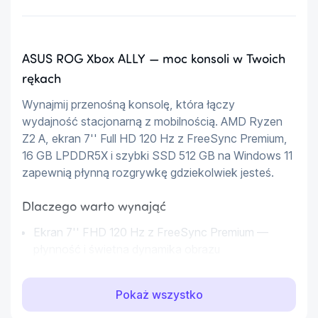
ASUS ROG Xbox ALLY — moc konsoli w Twoich
rękach
Wynajmij przenośną konsolę, która łączy 
wydajność stacjonarną z mobilnością. AMD Ryzen 
Z2 A, ekran 7'' Full HD 120 Hz z FreeSync Premium, 
16 GB LPDDR5X i szybki SSD 512 GB na Windows 11 
zapewnią płynną rozgrywkę gdziekolwiek jesteś.
Dlaczego warto wynająć
Ekran 7'' FHD 120 Hz z FreeSync Premium —
płynność i świetna dynamika obrazu
Procesor AMD Ryzen Z2 A (4C/8T) z grafiką
RDNA 2 — moc do nowoczesnych gier
Pokaż wszystko
16 GB LPDDR5X — szybka pamięć do gier i