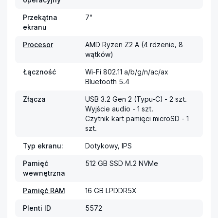
Przekątna
7"
ekranu
Procesor
AMD Ryzen Z2 A (4 rdzenie, 8 
wątków)
Łączność
Wi-Fi 802.11 a/b/g/n/ac/ax

Bluetooth 5.4
Złącza
USB 3.2 Gen 2 (Typu-C) - 2 szt.

Wyjście audio - 1 szt.

Czytnik kart pamięci microSD - 1 
szt.
Typ ekranu:
Dotykowy, IPS
Pamięć
512 GB SSD M.2 NVMe
wewnętrzna
Pamięć RAM
16 GB LPDDR5X
Plenti ID
5572