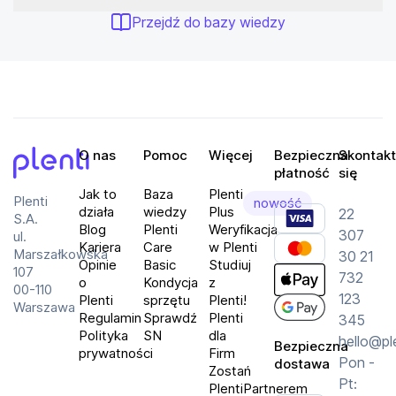
Przejdź do bazy wiedzy
O nas
Pomoc
Więcej
Bezpieczna
Skontakt
płatność
się
Plenti
Jak to
Baza
Plenti
Plenti
nowość
działa
wiedzy
Plus
22
S.A.
Blog
Plenti
Weryfikacja
307
ul.
Kariera
Care
w Plenti
Marszałkowska
30 21
Opinie
Basic
Studiuj
107
732
o
Kondycja
z
00-110
123
Plenti
sprzętu
Plenti!
Warszawa
Regulamin
Sprawdź
Plenti
345
Polityka
SN
dla
hello@pl
Bezpieczna
prywatności
Firm
Pon -
dostawa
Zostań
Pt:
PlentiPartnerem