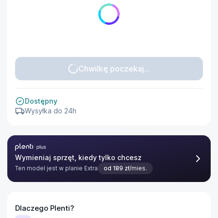
Chwilkę poczekaj...
Dostępny
Wysyłka do 24h
Plenti Plus
Wymieniaj sprzęt, kiedy tylko chcesz
Ten model jest w planie
Extra
od
189
zł
/mies.
Dlaczego Plenti?