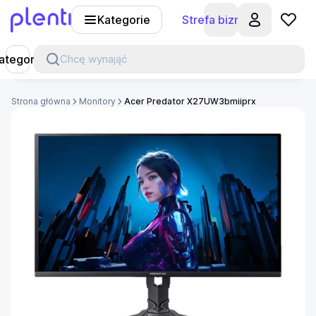
Kategorie
Strefa biznesu
Plenti
ategorie
Chcę wynająć
Strona główna
Monitory
Acer Predator X27UW3bmiiprx