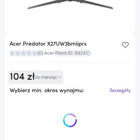
Acer Predator X27UW3bmiiprx
(
0
)
Acer
Plenti ID:
6924
104
zł
za miesiąc
Wybierz min. okres wynajmu:
Szczegóły