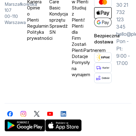
Kariera
Care
w Plenti
Rodzaj matrycy: QD-OLED
Marszałkowska
30 21
Opinie
Basic
Studiuj
107
Rozdzielczość: 2560 x 1440 (WQHD)
732
o
Kondycja
z
00-110
Częstotliwość odświeżania: 240 Hz
123
Plenti
sprzętu
Plenti!
Warszawa
Regulamin
Sprawdź
Plenti
345
Czas reakcji: 0,03 ms (GTG)
Polityka
SN
dla
hello@pl
Bezpieczna
Jasność: 400 cd/m²
prywatności
Firm
Pon -
dostawa
Zostań
Kontrast statyczny: 1 500 000:1
Pt:
PlentiPartnerem
Odwzorowanie kolorów: DCI-P3 99%
9:00 -
Dotacje
Regulacja: wysokość, pochylenie, obrót
Pomysły
17:00
na
wynajem
W zestawie
Kabel HDMI
Zasilacz
Kabel zasilający
Skrócona instrukcja obsługi
Facebook
Instagram
Twitter
YouTube
LinkedIn
Instrukcja bezpieczeństwa
Get Plenti on Google Play Store
Download Plenti on the App Store