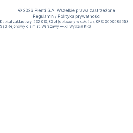
Dla kogo jest ten monitor?
©
2026 Plenti S.A. Wszelkie prawa zastrzeżone
To dobry wybór, jeśli szukasz monitora do gier z 
Regulamin
/
Polityka prywatności
bardzo szybkim odświeżaniem, nowoczesną 
Kapitał zakładowy: 232 010,80 zł (opłacony w całości), KRS: 0000985653,
Sąd Rejonowy dla m.st. Warszawy — XII Wydział KRS
matrycą i wysoką jakością obrazu. Acer Predator 
X27UW3bmiiprx sprawdzi się zarówno w 
intensywnej rozgrywce, jak i podczas oglądania 
treści, gdzie liczą się kontrast, kolory i płynność.