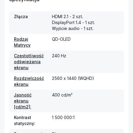
Złącza
HDMI 2.1 - 2 szt.

DisplayPort 1.4 - 1 szt.

Wyjście audio - 1 szt.
Rodzaj
QD-OLED
Matrycy
Częstotliwość
240 Hz
odświeżania
ekranu
Rozdzielczość
2560 x 1440 (WQHD)
ekranu
Jasność
400 cd/m²
ekranu
[cd/m2]:
Kontrast
1 500 000:1
statyczny: