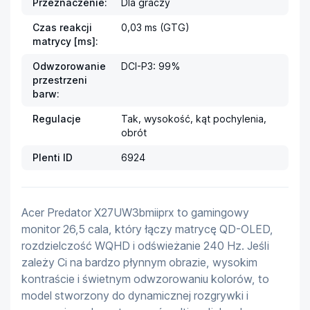
Przeznaczenie:
Dla graczy
Czas reakcji
0,03 ms (GTG)
matrycy [ms]:
Odwzorowanie
DCI-P3: 99%
przestrzeni
barw:
Regulacje
Tak, wysokość, kąt pochylenia, 
obrót
Plenti ID
6924
Acer Predator X27UW3bmiiprx to gamingowy 
monitor 26,5 cala, który łączy matrycę QD-OLED, 
rozdzielczość WQHD i odświeżanie 240 Hz. Jeśli 
zależy Ci na bardzo płynnym obrazie, wysokim 
kontraście i świetnym odwzorowaniu kolorów, to 
model stworzony do dynamicznej rozgrywki i 