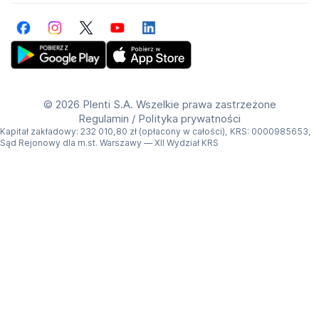
Facebook
Instagram
Twitter
YouTube
LinkedIn
Get Plenti on Google Play Store
Download Plenti on the App Store
©
2026 Plenti S.A. Wszelkie prawa zastrzeżone
Regulamin
/
Polityka prywatności
Kapitał zakładowy: 232 010,80 zł (opłacony w całości), KRS: 0000985653,
Sąd Rejonowy dla m.st. Warszawy — XII Wydział KRS