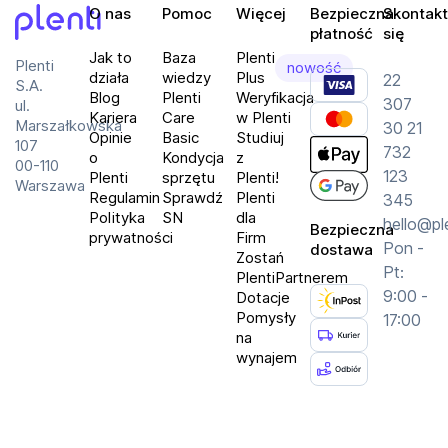
O nas
Pomoc
Więcej
Bezpieczna
Skontakt
płatność
się
Plenti
Jak to
Baza
Plenti
Plenti
nowość
działa
wiedzy
Plus
22
S.A.
Blog
Plenti
Weryfikacja
307
ul.
Kariera
Care
w Plenti
Marszałkowska
30 21
Opinie
Basic
Studiuj
107
732
o
Kondycja
z
00-110
123
Plenti
sprzętu
Plenti!
Warszawa
Regulamin
Sprawdź
Plenti
345
Polityka
SN
dla
hello@pl
Bezpieczna
prywatności
Firm
Pon -
dostawa
Zostań
Pt:
PlentiPartnerem
9:00 -
Dotacje
Pomysły
17:00
na
wynajem