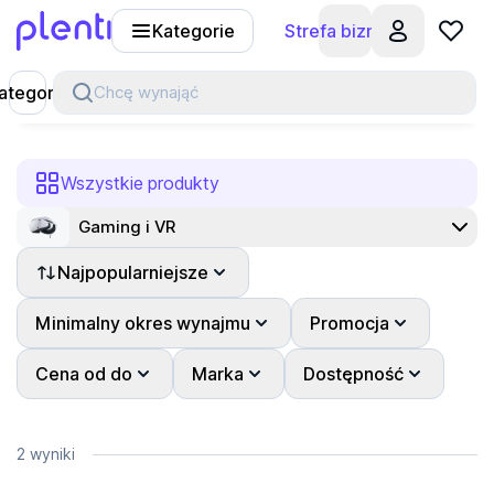
Kategorie
Strefa biznesu
Plenti
ategorie
Chcę wynająć
Wszystkie produkty
Gaming i VR
Najpopularniejsze
Minimalny okres wynajmu
Promocja
Cena od do
Marka
Dostępność
2 wyniki