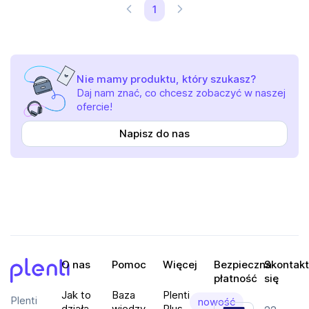
1
Nie mamy produktu, który szukasz?
Daj nam znać, co chcesz zobaczyć w naszej
ofercie!
Napisz do nas
O nas
Pomoc
Więcej
Bezpieczna
Skontakt
płatność
się
Plenti
Jak to
Baza
Plenti
Plenti
nowość
działa
wiedzy
Plus