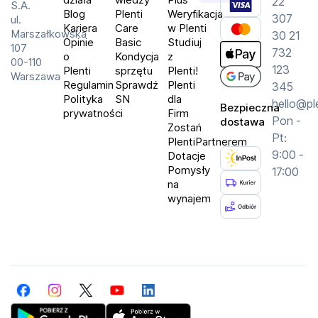
22
S.A.
Blog
Plenti
Weryfikacja
307
ul.
Kariera
Care
w Plenti
Marszałkowska
30 21
Opinie
Basic
Studiuj
107
732
o
Kondycja
z
00-110
123
Plenti
sprzętu
Plenti!
Warszawa
Regulamin
Sprawdź
Plenti
345
Polityka
SN
dla
hello@pl
Bezpieczna
prywatności
Firm
Pon -
dostawa
Zostań
Pt:
PlentiPartnerem
9:00 -
Dotacje
Pomysły
17:00
na
wynajem
Facebook
Instagram
Twitter
YouTube
LinkedIn