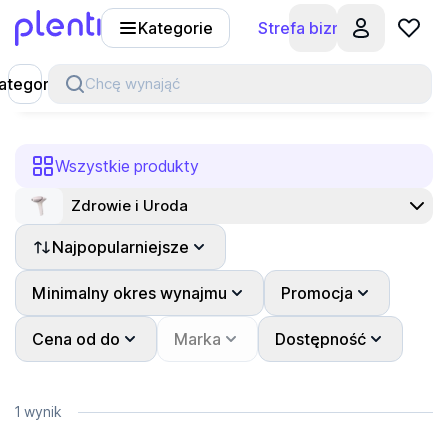
Kategorie
Strefa biznesu
Plenti
ategorie
Chcę wynająć
Wszystkie produkty
Zdrowie i Uroda
Najpopularniejsze
Minimalny okres wynajmu
Promocja
Cena od do
Marka
Dostępność
1 wynik