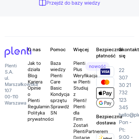
Przejdź do bazy wiedzy
O nas
Pomoc
Więcej
Bezpieczna
Skontakt
płatność
się
Plenti
Jak to
Baza
Plenti
Plenti
nowość
działa
wiedzy
Plus
22
S.A.
Blog
Plenti
Weryfikacja
307
ul.
Kariera
Care
w Plenti
Marszałkowska
30 21
Opinie
Basic
Studiuj
107
732
o
Kondycja
z
00-110
123
Plenti
sprzętu
Plenti!
Warszawa
Regulamin
Sprawdź
Plenti
345
Polityka
SN
dla
hello@pl
Bezpieczna
prywatności
Firm
Pon -
dostawa
Zostań
Pt:
PlentiPartnerem
9:00 -
Dotacje