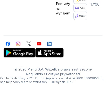
Pomysły
17:00
na
wynajem
Facebook
Instagram
Twitter
YouTube
LinkedIn
Get Plenti on Google Play Store
Download Plenti on the App Store
©
2026 Plenti S.A. Wszelkie prawa zastrzeżone
Regulamin
/
Polityka prywatności
Kapitał zakładowy: 232 010,80 zł (opłacony w całości), KRS: 0000985653,
Sąd Rejonowy dla m.st. Warszawy — XII Wydział KRS