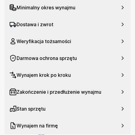
Rodzaj: Smartwatch
Minimalny okres wynajmu
Komunikacja: Bluetooth, NFC
Kompatybilna platforma: Android, HarmonyOS, iOS
Dostawa i zwrot
Rozmiar wyświetlacza: 1.32 cala
Rozmiar koperty: 41 mm
Weryfikacja tożsamości
Wykonanie paska: Stal nierdzewna
Wodoszczelność: Tak
Darmowa ochrona sprzętu
Pulsoksymetr: Tak
Krokomierz: Tak
Wynajem krok po kroku
GPS: Tak
Zakończenie i przedłużenie wynajmu
Stan sprzętu
Wynajem na firmę