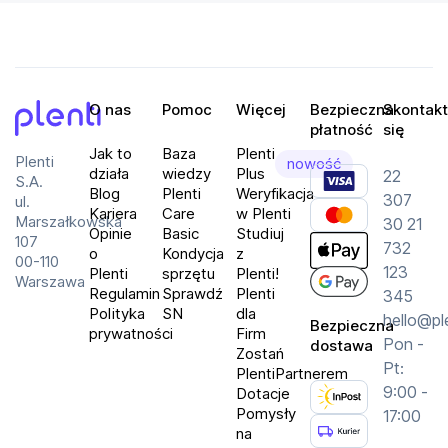
jako narzędzie technologiczne, ale także jako
dzieło sztuki.
Specyfikacja
O nas
Pomoc
Więcej
Bezpieczna
Skontakt
Wyświetlacz:
 6.82 cala, 3168 x 1440 pikseli, 
płatność
się
Plenti
Jak to
Baza
Plenti
Plenti
nowość
Pamięć Wbudowana:
działa
wiedzy
Plus
22
S.A.
Blog
Plenti
Weryfikacja
Pamięć RAM:
307
ul.
Kariera
Care
w Plenti
Aparat:
 Tylny - 64 Mpx + 50 Mpx + 48 Mpx, 
Marszałkowska
30 21
Opinie
Basic
Studiuj
107
732
o
Kondycja
z
00-110
Model Procesora:
123
Plenti
sprzętu
Plenti!
Warszawa
Liczba Rdzeni Procesora:
Regulamin
Sprawdź
Plenti
345
Polityka
SN
dla
System Operacyjny:
hello@pl
Bezpieczna
prywatności
Firm
Wersja Systemu:
Pon -
dostawa
Zostań
Pojemność Akumulatora:
Pt:
PlentiPartnerem
NFC:
9:00 -
Dotacje
5G:
Pomysły
17:00
na
Kolor Obudowy:
 Czarny