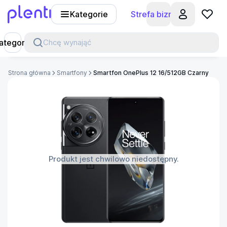
Kategorie
Strefa biznesu
Plenti
ategorie
Chcę wynająć
Strona główna
Smartfony
Smartfon OnePlus 12 16/512GB Czarny
Produkt jest chwilowo niedostępny.