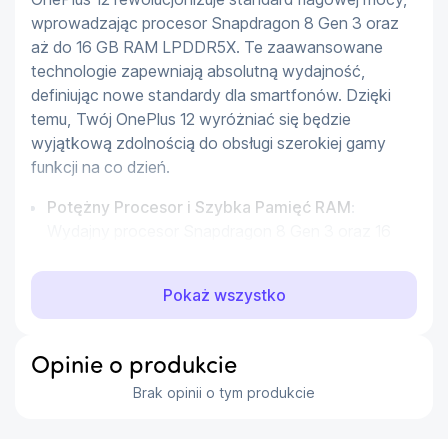
wprowadzając procesor Snapdragon 8 Gen 3 oraz 
aż do 16 GB RAM LPDDR5X. Te zaawansowane 
technologie zapewniają absolutną wydajność, 
definiując nowe standardy dla smartfonów. Dzięki 
temu, Twój OnePlus 12 wyróżniać się będzie 
wyjątkową zdolnością do obsługi szerokiej gamy 
funkcji na co dzień.
Potężny Procesor i Szybka Pamięć RAM
:
Wydajny procesor Snapdragon 8 Gen 3 oraz 16
GB RAM LPDDR5X zapewniają płynne działanie
nawet w najbardziej wymagających aplikacjach,
Pokaż wszystko
umożliwiając korzystanie z urządzenia bez
żadnych kompromisów.
Opinie o produkcie
Wydajna Pamięć dla Twoich Potrzeb
Brak opinii o tym produkcie
Pamięć LPDDR5X zastosowana w OnePlus 12 
przewyższa pamięć LPDDR5 o imponujące 33% 