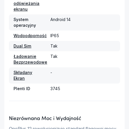
odświeżania
ekranu
System
Android 14
operacyjny
Wodoodporność
IP65
Dual Sim
Tak
Ładowanie
Tak
Bezprzewodowe
Składany
-
Ekran
Plenti ID
3745
Niezrównana Moc i Wydajność
OnePlus 12 rewolucjonizuje standard flagowej mocy, 