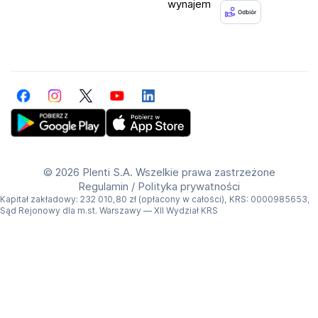
wynajem
Facebook
Instagram
Twitter
YouTube
LinkedIn
Get Plenti on Google Play Store
Download Plenti on the App Store
©
2026 Plenti S.A. Wszelkie prawa zastrzeżone
Regulamin
/
Polityka prywatności
Kapitał zakładowy: 232 010,80 zł (opłacony w całości), KRS: 0000985653,
Sąd Rejonowy dla m.st. Warszawy — XII Wydział KRS