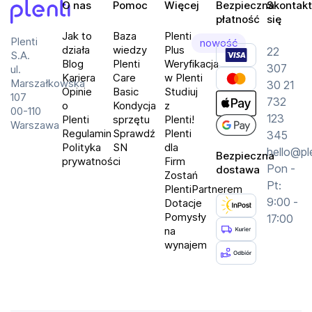
O nas
Pomoc
Więcej
Bezpieczna
Skontakt
Motorola Moto G57 Power 5G obsługuje 5G, Wi‑Fi, 
płatność
się
Plenti
NFC, Bluetooth 5.1 oraz USB-C. Dzięki temu 
Jak to
Baza
Plenti
Plenti
nowość
działa
wiedzy
Plus
wygodnie zapłacisz telefonem, szybko połączysz 
22
S.A.
Blog
Plenti
Weryfikacja
się z akcesoriami i pozostaniesz online tam, gdzie 
307
ul.
Kariera
Care
w Plenti
Marszałkowska
tego potrzebujesz.
30 21
Opinie
Basic
Studiuj
107
732
o
Kondycja
z
00-110
123
Zawartość zestawu
Plenti
sprzętu
Plenti!
Warszawa
Regulamin
Sprawdź
Plenti
345
W komplecie otrzymujesz:
Polityka
SN
dla
hello@pl
Bezpieczna
prywatności
Firm
Pon -
dostawa
kabel USB-C,
Zostań
Pt:
PlentiPartnerem
etui,
9:00 -
Dotacje
igłę do tacki SIM.
Pomysły
17:00
na
wynajem
Najważniejsze parametry
Specyfikacja techniczna
ekran: 6,72 cala, IPS, 2400 x 1800 px, 120 Hz,