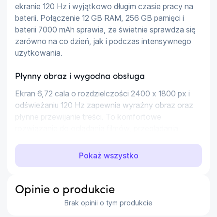
ekranie 120 Hz i wyjątkowo długim czasie pracy na 
baterii. Połączenie 12 GB RAM, 256 GB pamięci i 
baterii 7000 mAh sprawia, że świetnie sprawdza się 
zarówno na co dzień, jak i podczas intensywnego 
użytkowania.
Płynny obraz i wygodna obsługa
Ekran 6,72 cala o rozdzielczości 2400 x 1800 px i 
odświeżaniu 120 Hz zapewnia wyraźny obraz oraz 
płynne przewijanie treści. To komfortowe 
rozwiązanie do oglądania filmów, przeglądania 
internetu, korzystania z mediów 
społecznościowych i grania.
Pokaż wszystko
Wydajność, na której możesz polegać
Opinie o produkcie
Smartfon pracuje na procesorze Qualcomm 
Brak opinii o tym produkcie
Snapdragon 6s Gen 4 i oferuje 12 GB RAM, z 
możliwością wirtualnego rozszerzenia do 24 GB. 