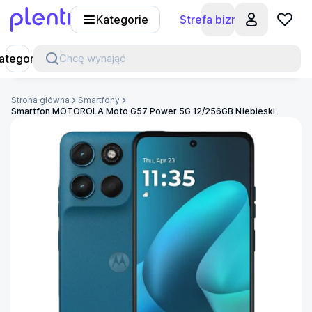
Kategorie
Strefa biznesu
Plenti
ategorie
Chcę wynająć
Strona główna
Smartfony
Smartfon MOTOROLA Moto G57 Power 5G 12/256GB Niebieski