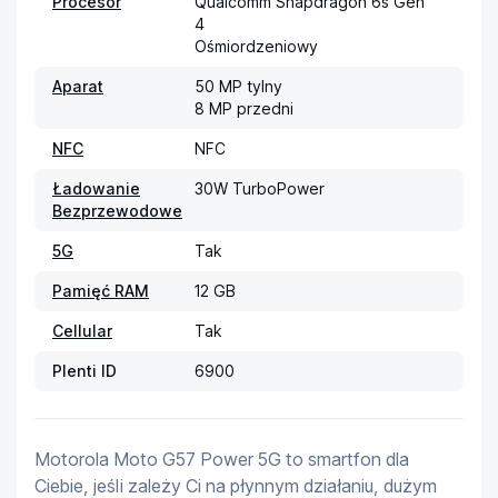
Procesor
Qualcomm Snapdragon 6s Gen 
4

Ośmiordzeniowy
Aparat
50 MP tylny

8 MP przedni
NFC
NFC
Ładowanie
30W TurboPower
Bezprzewodowe
5G
Tak
Pamięć RAM
12 GB
Cellular
Tak
Plenti ID
6900
Motorola Moto G57 Power 5G to smartfon dla 
Ciebie, jeśli zależy Ci na płynnym działaniu, dużym 