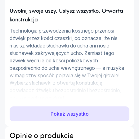
Uwolnij swoje uszy. Usłysz wszystko. Otwarta
konstrukcja
Technologia przewodzenia kostnego przenosi 
dźwięk przez kości czaszki, co oznacza, że nie 
musisz wkładać słuchawki do ucha ani nosić 
słuchawek zakrywających ucho. Zamiast tego 
dźwięk wędruje od kości policzkowych 
bezpośrednio do ucha wewnętrznego — a muzyka 
w magiczny sposób pojawia się w Twojej głowie! 
Wybierz słuchawki z otwartą konstrukcją i 
doświadcz dźwięku bezpośrednio i bezpośrednio, 
bez żadnych przeszkód.
Zawsze gotowe do drogi. Odporność na kurz i
Pokaż wszystko
wodę klasy IP66
Czy planujesz aktywność na świeżym powietrzu, 
Opinie o produkcie