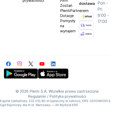
prywatności
Firm
Pon -
dostawa
Zostań
Średnica głośnika: 17 mm
Pt:
PlentiPartnerem
Czułość: 92 dB (1 kHz)
9:00 -
Dotacje
Pomysły
Zakres częstotliwości: 130 – 16 000 Hz
17:00
na
Maksymalna moc wejściowa: 500 mW
wynajem
Typ przetwornika: Dynamiczny
Telekomunikacja:
Mikrofon do rozmów: 2 mikrofony (mikrofon
wykorzystujący sztuczną inteligencję i mikrofon z
Facebook
Instagram
Twitter
YouTube
LinkedIn
przewodzeniem kostnym)
Redukcja szumów wiatru: Tak
Get Plenti on Google Play Store
Download Plenti on the App Store
Wersja Bluetooth: 5.2
Obsługiwany kodek: SBC
©
2026 Plenti S.A. Wszelkie prawa zastrzeżone
Regulamin
/
Polityka prywatności
Maksymalny zasięg: Do 10 m
Kapitał zakładowy: 232 010,80 zł (opłacony w całości), KRS: 0000985653,
Profile Bluetooth: A2DP, AVRCP, HFP
Sąd Rejonowy dla m.st. Warszawy — XII Wydział KRS
Połączenie wielopunktowe: Tak