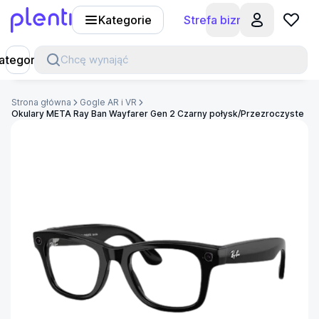
Kategorie
Strefa biznesu
Plenti
ategorie
Chcę wynająć
Strona główna
Gogle AR i VR
Okulary META Ray Ban Wayfarer Gen 2 Czarny połysk/Przezroczyste