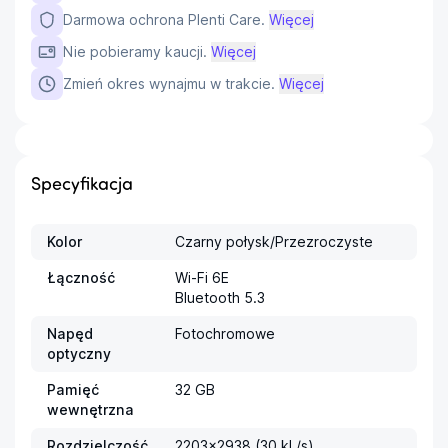
Darmowa ochrona Plenti Care.
Więcej
Nie pobieramy kaucji.
Więcej
Zmień okres wynajmu w trakcie.
Więcej
Specyfikacja
Kolor
Czarny połysk/Przezroczyste
Łączność
Wi-Fi 6E

Bluetooth 5.3
Napęd
Fotochromowe
optyczny
Pamięć
32 GB
wewnętrzna
Rozdzielczość
2203x2938 (30 kl./s)