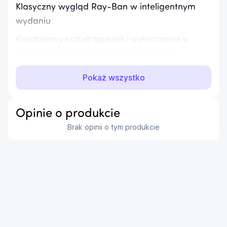
Klasyczny wygląd Ray-Ban w inteligentnym
wydaniu
Kwadratowy kształt oprawek i wykończenie w 
kolorze czarnego połysku nadają okularom 
ponadczasowy charakter. To model, który dobrze 
wygląda zarówno na co dzień, jak i w bardziej 
Pokaż wszystko
miejskim, nowoczesnym stylu.
Fotochromowe soczewki dopasowują się do 
Opinie o produkcie
warunków oświetleniowych, dzięki czemu okulary 
Brak opinii o tym produkcie
sprawdzają się w różnych sytuacjach w ciągu dnia. 
Standardowy rozmiar oprawek zapewnia wygodne, 
uniwersalne dopasowanie.
...
Rejestruj to, co widzisz
Wbudowany aparat ultraszerokokątny 12 MP 
pozwala wygodnie robić zdjęcia i nagrywać filmy z 
Twojej perspektywy. To praktyczne rozwiązanie, 