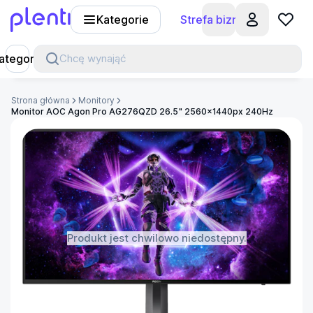
Kategorie
Strefa biznesu
Plenti
ategorie
Chcę wynająć
Strona główna
Monitory
Monitor AOC Agon Pro AG276QZD 26.5" 2560x1440px 240Hz
Produkt jest chwilowo niedostępny.