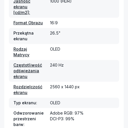
Jasność
1000 (HDR)
ekranu
[cd/m2]:
Format Obrazu
16:9
Przekątna
26.5"
ekranu
Rodzaj
OLED
Matrycy
Częstotliwość
240 Hz
odświeżania
ekranu
Rozdzielczość
2560 x 1440 px
ekranu
Typ ekranu:
OLED
Odwzorowanie
Adobe RGB: 97%

przestrzeni
DCI-P3: 99%
barw: