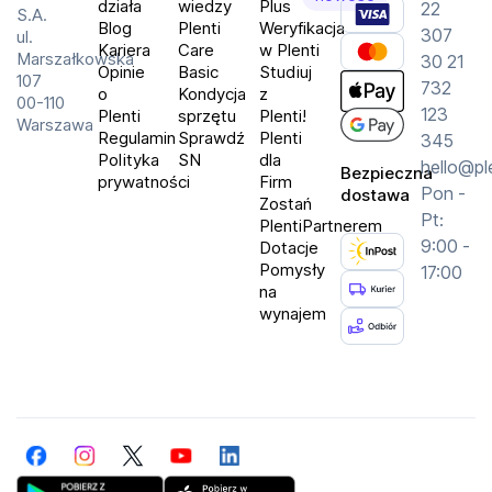
działa
wiedzy
Plus
22
S.A.
Blog
Plenti
Weryfikacja
307
ul.
Kariera
Care
w Plenti
Marszałkowska
30 21
Opinie
Basic
Studiuj
107
732
o
Kondycja
z
00-110
123
Plenti
sprzętu
Plenti!
Warszawa
Regulamin
Sprawdź
Plenti
345
Polityka
SN
dla
hello@pl
Bezpieczna
prywatności
Firm
Pon -
dostawa
Zostań
Pt:
PlentiPartnerem
9:00 -
Dotacje
Pomysły
17:00
na
wynajem
Facebook
Instagram
Twitter
YouTube
LinkedIn