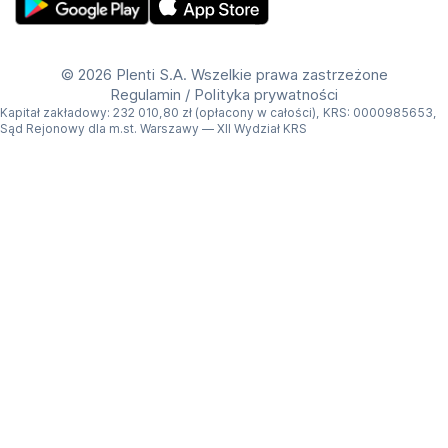
Get Plenti on Google Play Store
Download Plenti on the App Store
©
2026 Plenti S.A. Wszelkie prawa zastrzeżone
Regulamin
/
Polityka prywatności
Kapitał zakładowy: 232 010,80 zł (opłacony w całości), KRS: 0000985653,
Sąd Rejonowy dla m.st. Warszawy — XII Wydział KRS