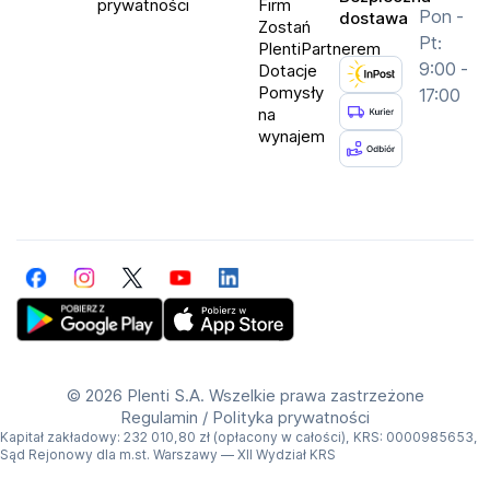
prywatności
Firm
Pon -
dostawa
ShurePlus™ MOTIV.
Zostań
Pt:
PlentiPartnerem
9:00 -
Dotacje
Specyfikacja
Pomysły
17:00
Rodzaj: dynamiczny
na
wynajem
Typ podłączenia: przewodowy
Odbiór dźwięku: kardioidalny (jednokierunkowy)
Przeznaczenie: komputer, studyjny
Złącze: USB, XLR, USB-C
Długość przewodu: 3m
Facebook
Instagram
Twitter
YouTube
LinkedIn
Pasmo przenoszenia: 50 Hz - 16 kHz
Impedancja: 314 Ω
Get Plenti on Google Play Store
Download Plenti on the App Store
©
2026 Plenti S.A. Wszelkie prawa zastrzeżone
Regulamin
/
Polityka prywatności
Kapitał zakładowy: 232 010,80 zł (opłacony w całości), KRS: 0000985653,
Sąd Rejonowy dla m.st. Warszawy — XII Wydział KRS