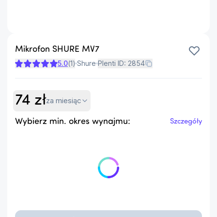
Mikrofon SHURE MV7
5.0
(
1
)
Shure
Plenti ID:
2854
74
zł
za miesiąc
Wybierz min. okres wynajmu:
Szczegóły