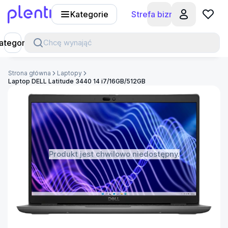
Kategorie
Strefa biznesu
Plenti
ategorie
Chcę wynająć
Strona główna
Laptopy
Laptop DELL Latitude 3440 14 i7/16GB/512GB
Produkt jest chwilowo niedostępny.