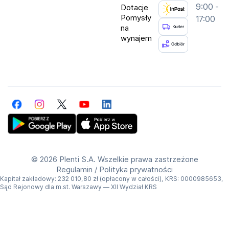
9:00 -
Dotacje
Pomysły
17:00
na
wynajem
Facebook
Instagram
Twitter
YouTube
LinkedIn
Get Plenti on Google Play Store
Download Plenti on the App Store
©
2026 Plenti S.A. Wszelkie prawa zastrzeżone
Regulamin
/
Polityka prywatności
Kapitał zakładowy: 232 010,80 zł (opłacony w całości), KRS: 0000985653,
Sąd Rejonowy dla m.st. Warszawy — XII Wydział KRS