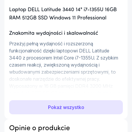
Laptop DELL Latitude 3440 14" i7-1355U 16GB
RAM 512GB SSD Windows 11 Professional
Znakomita wydajności i skalowalność
Przeżyj pełną wydajność i rozszerzoną 
funkcjonalność dzięki laptopowi DELL Latitude 
3440 z procesorem Intel Core i7-1355U. Z szybkim 
czasem reakcji, zwiększoną wydajnością i 
wbudowanymi zabezpieczeniami sprzętowymi, to 
doskonałe narzędzie do efektywnej pracy. 
Wyposażony w 16 GB pamięci DDR4 3200 MHz 
oraz dysk SSD 512 GB zapewnia płynne działanie, a 
karta graficzna Intel Iris Xe Graphics podnosi jakość 
wiz
Pokaż wszystko
Doskonały obraz
Opinie o produkcie
Laptop DELL Latitude 3440 prezentuje elegancki 