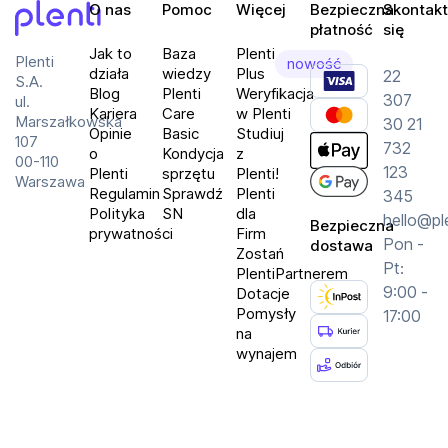
O nas
Pomoc
Więcej
Bezpieczna
Skontakt
płatność
się
Plenti
Jak to
Baza
Plenti
Plenti
nowość
działa
wiedzy
Plus
22
S.A.
Blog
Plenti
Weryfikacja
307
ul.
Kariera
Care
w Plenti
Marszałkowska
30 21
Opinie
Basic
Studiuj
107
732
o
Kondycja
z
00-110
123
Plenti
sprzętu
Plenti!
Warszawa
Regulamin
Sprawdź
Plenti
345
Polityka
SN
dla
hello@pl
Bezpieczna
prywatności
Firm
Pon -
dostawa
Zostań
Pt:
PlentiPartnerem
9:00 -
Dotacje
Pomysły
17:00
na
wynajem