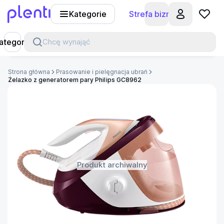
Kategorie
Strefa biznesu
Plenti
ategorie
Chcę wynająć
Strona główna
Prasowanie i pielęgnacja ubrań
Żelazko z generatorem pary Philips GC8962
Produkt archiwalny