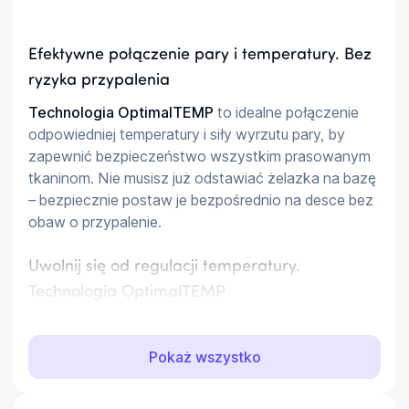
Efektywne połączenie pary i temperatury. Bez
ryzyka przypalenia
Technologia OptimalTEMP
 to idealne połączenie 
odpowiedniej temperatury i siły wyrzutu pary, by 
zapewnić bezpieczeństwo wszystkim prasowanym 
tkaninom. Nie musisz już odstawiać żelazka na bazę 
– bezpiecznie postaw je bezpośrednio na desce bez 
obaw o przypalenie.
Uwolnij się od regulacji temperatury.
Technologia OptimalTEMP
Zapomnij o sprawdzaniu metek, sortowaniu ubrań i 
ręcznym regulowaniu temperatury. Z 
technologią 
Pokaż wszystko
OptimalTEMP
 nie musisz już czekać, aż żelazko 
ostygnie, by móc wyprasować delikatny materiał jak 