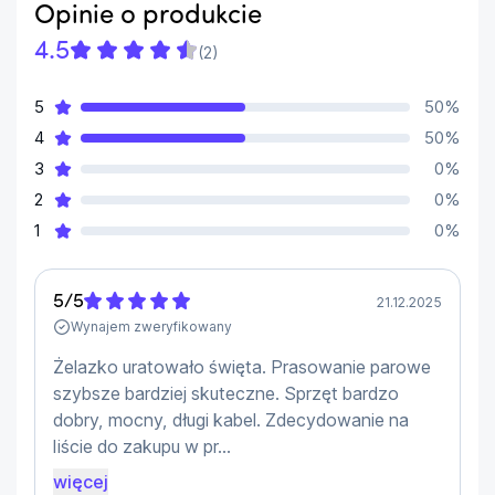
len, jedwab czy bawełna. Bezpiecznie i bez trudu 
Opinie o produkcie
wyprasujesz każdą tkaninę.
4.5
(
2
)
Skuteczne usuwanie zagnieceń. Najsilniejszy
5
50
%
wyrzut pary
4
50
%
Silne uderzenie pary do 520 g z łatwością poradzi 
3
0
%
sobie nawet z grubymi tkaninami. 
Para wnika 
2
0
%
głęboko w tkaninę
 i zmiękcza jej włókna, dzięki 
1
0
%
czemu rozprasujesz nawet najbardziej oporne 
zagniecenia.
5
/
5
21.12.2025
Lekkość i silny wyrzut pary. Prasowanie w
Wynajem zweryfikowany
pionie
Żelazko uratowało święta. Prasowanie parowe
Wyprasowanie firanek, zasłon czy delikatnych 
szybsze bardziej skuteczne. Sprzęt bardzo
sukienek z aplikacjami będzie jeszcze wygodniejsze. 
dobry, mocny, długi kabel. Zdecydowanie na
Poznaj moc superlekkiego 800-gramowego żelazka 
liście do zakupu w pr...
PerfectCare
 o silnym wyrzucie pary.
więcej