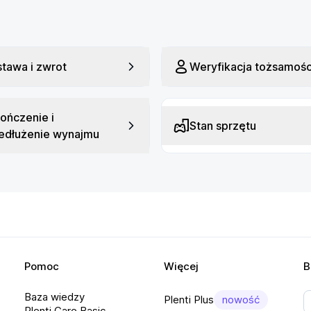
tawa i zwrot
Weryfikacja tożsamośc
ończenie i
Stan sprzętu
edłużenie wynajmu
Pomoc
Więcej
B
Baza wiedzy
Plenti Plus
nowość
Plenti Care Basic