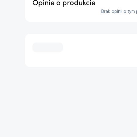
iPadOS 18\n- Komunikacja: Wi-Fi 802.11 a/b/g/n
Opinie o produkcie
Złącze USB
Brak opinii o tym
...
...
...