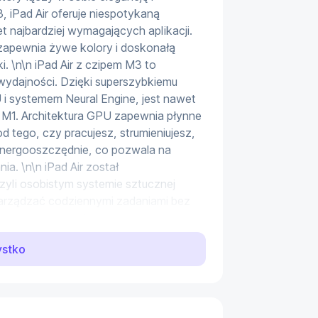
 iPad Air oferuje niespotykaną 
 najbardziej wymagających aplikacji. 
 zapewnia żywe kolory i doskonałą 
i. \n\n iPad Air z czipem M3 to 
ydajności. Dzięki superszybkiemu 
i systemem Neural Engine, jest nawet 
 M1. Architektura GPU zapewnia płynne 
d tego, czy pracujesz, strumieniujesz, 
 energooszczędnie, co pozwala na 
. \n\n iPad Air został 
zyli osobistym systemie sztucznej 
 zarządzać codziennymi zadaniami bez 
hroniącym prywatność możesz mieć 
t Apple nie ma do nich dostępu, 
ystko
ikacja:\n- Wyświetlacz: 13", 2732 x 
Działa z Apple Pencil (USB‑C), Jasność 
ęć wbudowana: 128 GB\n- Pamięć 
y\n- Wersja systemu operacyjnego: 