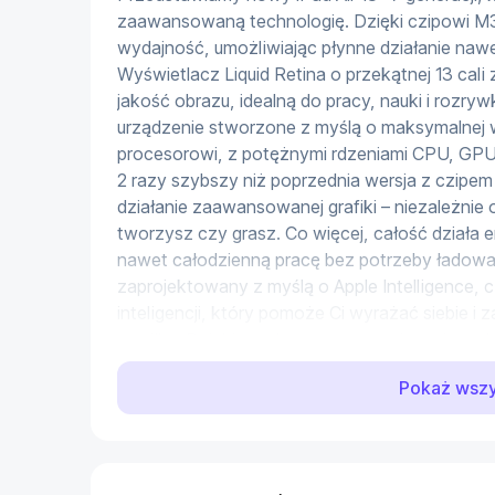
zaawansowaną technologię. Dzięki czipowi M3,
wydajność, umożliwiając płynne działanie nawet
Wyświetlacz Liquid Retina o przekątnej 13 cali
jakość obrazu, idealną do pracy, nauki i rozrywk
urządzenie stworzone z myślą o maksymalnej w
procesorowi, z potężnymi rdzeniami CPU, GPU 
2 razy szybszy niż poprzednia wersja z czipem
działanie zaawansowanej grafiki – niezależnie o
tworzysz czy grasz. Co więcej, całość działa
nawet całodzienną pracę bez potrzeby ładowania
zaprojektowany z myślą o Apple Intelligence, c
inteligencji, który pomoże Ci wyrażać siebie i
wysiłku. Dzięki przełomowym rozwiązaniom c
pewność, że Twoje dane są tylko Twoje – nawe
Pokaż wsz
zapewniając Ci pełny spokój ducha. \n\n Specyf
2048px, Liquid Retina, IPS\n- Funkcje ekranu: 
600 nitów, Powłoka antyodblaskowa\n- Pami
RAM: 8 GB\n- Procesor: Apple M3, 8-rdzeniow