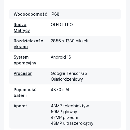
Wodoodporność
IP68
Rodzaj
OLED LTPO
Matrycy
Rozdzielczość
2856 x 1280 pikseli
ekranu
System
Android 16
operacyjny
Procesor
Google Tensor G5

Ośmiordzeniowy
Pojemność
4870 mAh
baterii
Aparat
48MP teleobiektyw

50MP główny

42MP przedni

48MP ultraszerokątny