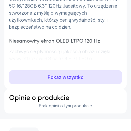
5G 16/128GB 6.3" 120Hz Jadeitowy. To urządzenie 
stworzone z myślą o wymagających 
użytkownikach, którzy cenią wydajność, styl i 
bezpieczeństwo na co dzień.
Niesamowity ekran OLED LTPO 120 Hz
Zachwyć się płynnością i jakością obrazu dzięki 
wyświetlaczowi 6.3 cala OLED LTPO o 
rozdzielczości 2856 x 1280 pikseli. Odświeżanie 120 
Hz zapewnia wyjątkową responsywność i komfort 
Pokaż wszystko
podczas przeglądania treści czy grania.
Potężna wydajność i pamięć
Opinie o produkcie
Korzystaj bez przeszkód z wielu aplikacji i 
Brak opinii o tym produkcie
przechowuj ważne pliki dzięki 16 GB RAM oraz 128 
GB pamięci wbudowanej. Procesor Google Tensor 
G5 gwarantuje błyskawiczne działanie nawet przy 