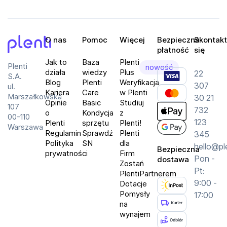
(przód)
Łączność: 5G, Wi-Fi, NFC, Bluetooth 6.0, USB typ
C
O nas
Pomoc
Więcej
Bezpieczna
Skontakt
System: Android 16
płatność
się
Odporność: IP68, Corning Gorilla Glass Victus 2
Plenti
Jak to
Baza
Plenti
Plenti
nowość
działa
wiedzy
Plus
22
S.A.
Wynajmij GOOGLE Pixel 10 Pro 5G i przekonaj się, 
Blog
Plenti
Weryfikacja
307
ul.
jak technologia premium może usprawnić Twoją 
Kariera
Care
w Plenti
Marszałkowska
30 21
Opinie
Basic
Studiuj
codzienność!
107
732
o
Kondycja
z
00-110
123
Plenti
sprzętu
Plenti!
Warszawa
Regulamin
Sprawdź
Plenti
345
Polityka
SN
dla
hello@pl
Bezpieczna
prywatności
Firm
Pon -
dostawa
Zostań
Pt:
PlentiPartnerem
9:00 -
Dotacje
Pomysły
17:00
na
wynajem