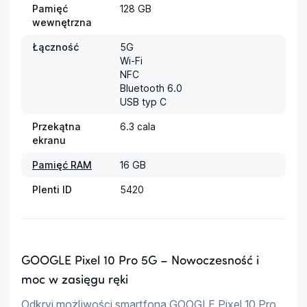
Pamięć
128 GB
wewnętrzna
Łączność
5G

Wi-Fi

NFC

Bluetooth 6.0

USB typ C
Przekątna
6.3 cala
ekranu
Pamięć RAM
16 GB
Plenti ID
5420
GOOGLE Pixel 10 Pro 5G – Nowoczesność i
moc w zasięgu ręki
Odkryj możliwości smartfona GOOGLE Pixel 10 Pro 