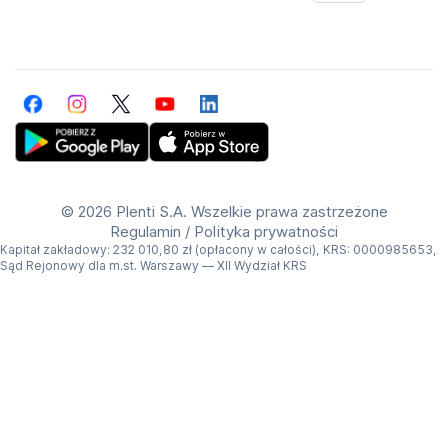
Facebook
Instagram
Twitter
YouTube
LinkedIn
Get Plenti on Google Play Store
Download Plenti on the App Store
©
2026 Plenti S.A. Wszelkie prawa zastrzeżone
Regulamin
/
Polityka prywatności
Kapitał zakładowy: 232 010,80 zł (opłacony w całości), KRS: 0000985653,
Sąd Rejonowy dla m.st. Warszawy — XII Wydział KRS