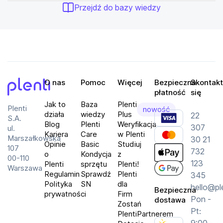
PN: WHG700W.CE7
Przejdź do bazy wiedzy
O nas
Pomoc
Więcej
Bezpieczna
Skontakt
płatność
się
Plenti
Jak to
Baza
Plenti
Plenti
nowość
działa
wiedzy
Plus
22
S.A.
Blog
Plenti
Weryfikacja
307
ul.
Kariera
Care
w Plenti
Marszałkowska
30 21
Opinie
Basic
Studiuj
107
732
o
Kondycja
z
00-110
123
Plenti
sprzętu
Plenti!
Warszawa
Regulamin
Sprawdź
Plenti
345
Polityka
SN
dla
hello@pl
Bezpieczna
prywatności
Firm
Pon -
dostawa
Zostań
Pt:
PlentiPartnerem
9:00 -