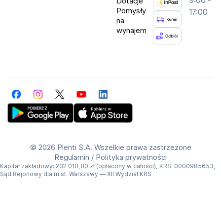
Dotacje
Pomysły
17:00
na
wynajem
Facebook
Instagram
Twitter
YouTube
LinkedIn
Get Plenti on Google Play Store
Download Plenti on the App Store
©
2026 Plenti S.A. Wszelkie prawa zastrzeżone
Regulamin
/
Polityka prywatności
Kapitał zakładowy: 232 010,80 zł (opłacony w całości), KRS: 0000985653,
Sąd Rejonowy dla m.st. Warszawy — XII Wydział KRS