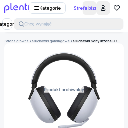
Kategorie
Strefa biznesu
Plenti
ategorie
Chcę wynająć
Strona główna
Słuchawki gamingowe
Słuchawki Sony Inzone H7
Produkt archiwalny