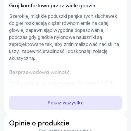
Graj komfortowo przez wiele godzin
Szerokie, miękkie poduszki pałąka tych słuchawek 
do gier rozkładają ciężar równomiernie na całej 
głowie, zapewniając wygodne dopasowanie, 
podczas gdy gładkie nylonowe nauszniki są 
zaprojektowane tak, aby zminimalizować nacisk na 
uszy, zapewnić stabilność i doskonałą izolację 
akustyczną.
Bezprzewodowa wolność
Podczas bezprzewodowego połączenia 2,4 GHz 
przy użyciu dostarczonego urządzenia nadawczo-
odbiorczego USB, algorytm zmniejsza opóźnienie 
Pokaż wszystko
między źródłem dźwięku gry a wejściem dźwięku 
tego bezprzewodowego zestawu słuchawkowego 
do gier, dzięki czemu możesz szybciej reagować.
Opinie o produkcie
Możesz także połączyć INZONE H7 ze swoim 