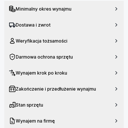
godziny. Wykorzystany w nich szeroki i miękki pałąk 
równomiernie rozkłada obciążenie, a nauszniki z 
Minimalny okres wynajmu
miękkiej skóry dobrze przylegają do głowy, 
jednocześnie nie naciskając mocno na uszy. To 
Dostawa i zwrot
zapewnia  wygodę, stabilność i świetną izolację 
akustyczną.
Weryfikacja tożsamości
Specyfikacja:
Darmowa ochrona sprzętu
Przeznaczenie: Gaming
Typ: Bezprzewodowe, Nauszne
Wynajem krok po kroku
Czas Pracy: do 40H
Regulacja Głośności: Tak
Zakończenie i przedłużenie wynajmu
Dźwięk przestrzenny: 7.1
Pasmo Przenoszenia: 5 - 20000
Stan sprzętu
Mikrofon: Tak
Średnica membrany: 40mm
Wynajem na firmę
Waga: 325g