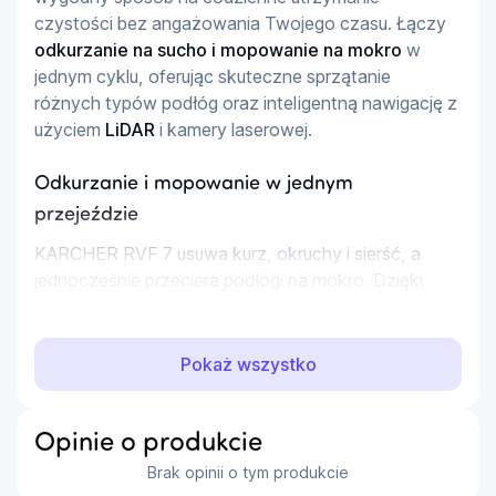
czystości bez angażowania Twojego czasu. Łączy 
odkurzanie na sucho i mopowanie na mokro
 w 
jednym cyklu, oferując skuteczne sprzątanie 
różnych typów podłóg oraz inteligentną nawigację z 
użyciem 
LiDAR
 i kamery laserowej.
Odkurzanie i mopowanie w jednym
przejeździe
KARCHER RVF 7 usuwa kurz, okruchy i sierść, a 
jednocześnie przeciera podłogi na mokro. Dzięki 
temu możesz szybciej zadbać o porządek w domu i 
ograniczyć liczbę osobnych etapów sprzątania.
Pokaż wszystko
Najważniejsze korzyści
odkurzanie i mopowanie w jednym urządzeniu
Opinie o produkcie
moc ssąca 10 kPa
dla skutecznego zbierania
Brak opinii o tym produkcie
codziennych zabrudzeń