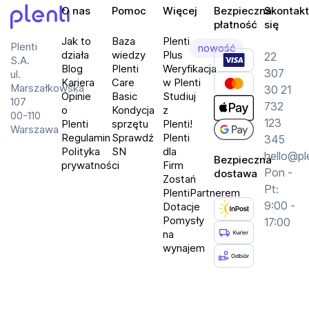
O nas
Pomoc
Więcej
Bezpieczna
Skontakt
płatność
się
Specyfikacja techniczna
Plenti
Jak to
Baza
Plenti
Plenti
nowość
działa
wiedzy
Plus
22
S.A.
Kluczowe parametry
Blog
Plenti
Weryfikacja
307
ul.
Kariera
Care
w Plenti
Marszałkowska
czas pracy:
150 min
30 21
Opinie
Basic
Studiuj
107
732
czas ładowania:
230 min
o
Kondycja
z
00-110
123
Plenti
sprzętu
Plenti!
pojemność zbiornika na kurz:
0.25 l
Warszawa
Regulamin
Sprawdź
Plenti
345
poziom hałasu:
67 dB
Polityka
SN
dla
hello@pl
Bezpieczna
prywatności
Firm
moc ssąca:
10 kPa
Pon -
dostawa
Zostań
czujniki:
kamera laserowa, LiDAR Sensor
Pt:
PlentiPartnerem
9:00 -
Dotacje
Pomysły
17:00
Wymiary
na
szerokość:
36 cm
wynajem
wysokość:
10.5 cm
długość:
36 cm