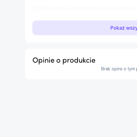
512 GB pamięci wewnętrznej daje dużo miejsca na
możesz mieć wszystko pod ręką bez ciągłego 
Pokaż wsz
Ekran AMOLED 6.85” 144 Hz
Duży wyświetlacz AMOLED o przekątnej 6.85 ca
oferuje szczegółowy, wyraźny obraz i bardzo 
odświeżania 144 Hz szczególnie docenisz podcza
Opinie o produkcie
oglądania dynamicznych materiałów wideo.
Brak opinii o tym
To ekran, który wspiera szybkie reakcje i pop
od tego, czy grasz, oglądasz czy pracujesz na 
Bateria, która nadąża za Twoim tempem
...
Pojemność 7050 mAh pozwala korzystać ze sma
nerwowego szukania ładowarki. Gdy poziom ene
ładowanie 100 W pozwoli sprawnie wrócić do d
...
To praktyczne rozwiązanie, jeśli intensywnie