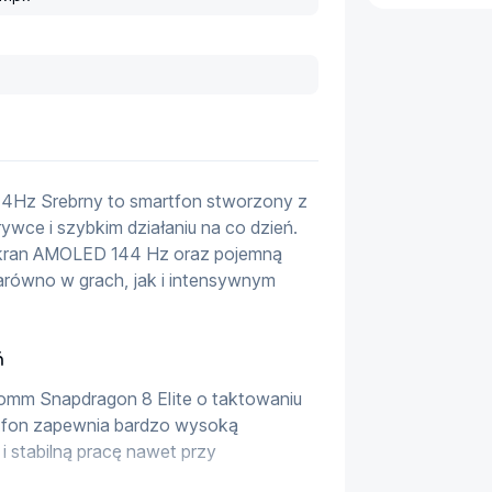
4Hz Srebrny to smartfon stworzony z 
wce i szybkim działaniu na co dzień. 
ekran AMOLED 144 Hz oraz pojemną 
arówno w grach, jak i intensywnym 
ń
omm Snapdragon 8 Elite o taktowaniu 
tfon zapewnia bardzo wysoką 
i stabilną pracę nawet przy 