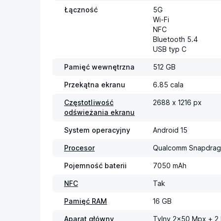
Łączność
5G

Wi-Fi

NFC

Bluetooth 5.4

USB typ C
Pamięć wewnętrzna
512 GB
Przekątna ekranu
6.85 cala
Częstotliwość
2688 x 1216 px
odświeżania ekranu
System operacyjny
Android 15
Procesor
Qualcomm Snapdrago
Pojemność baterii
7050 mAh
NFC
Tak
Pamięć RAM
16 GB
Aparat główny
Tylny 2x50 Mpx + 2