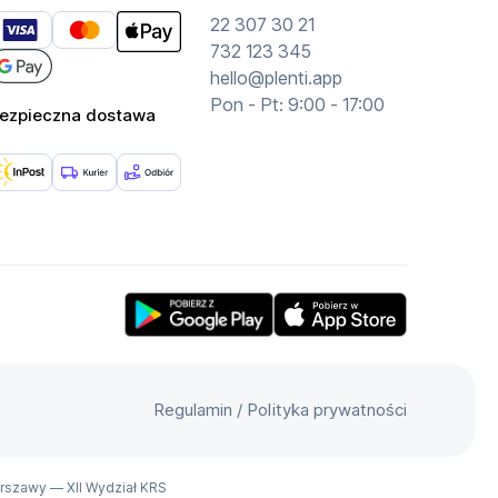
22 307 30 21
732 123 345
hello@plenti.app
Pon - Pt: 9:00 - 17:00
ezpieczna dostawa
Get Plenti on Google Play Store
Download Plenti on the App
Regulamin
/
Polityka prywatności
arszawy — XII Wydział KRS