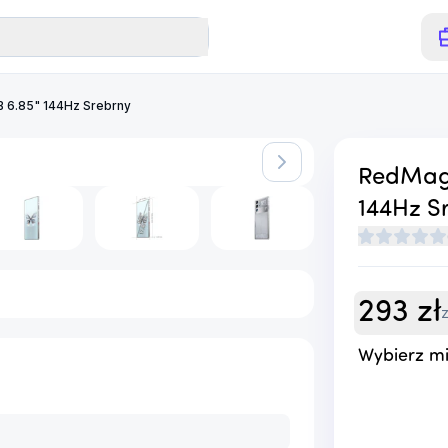
B 6.85" 144Hz Srebrny
RedMagi
144Hz S
293
zł
Wybierz mi