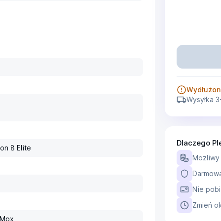
Wydłużon
Wysyłka 3
Dlaczego Pl
n 8 Elite
Możliwy
Darmowa 
Nie pobi
Zmień ok
 Mpx