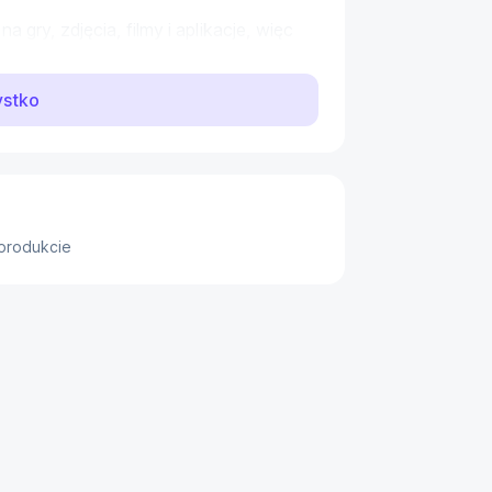
 gry, zdjęcia, filmy i aplikacje, więc 
zarządzania wolną przestrzenią.
ystko
la i rozdzielczości 2688 x 1216 px 
płynne animacje. Częstotliwość 
s grania, przewijania treści i 
 produkcie
rawia komfort użytkowania niezależnie 
wielu aplikacjach.
rtfona przez długi czas bez 
rgii zacznie spadać, szybkie 
ziałania.
 używasz telefonu w domu, w podróży 