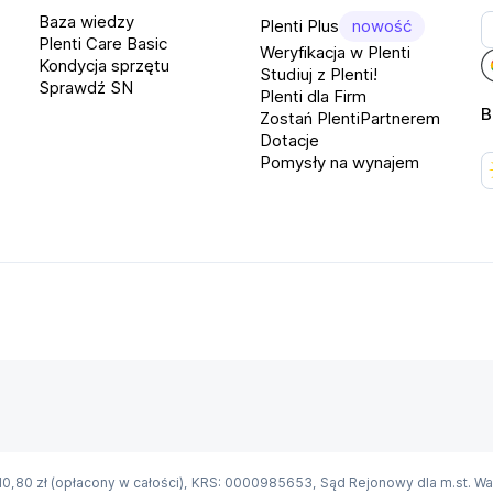
Baza wiedzy
Plenti Plus
nowość
Plenti Care Basic
tui,
Weryfikacja w Plenti
Kondycja sprzętu
Studiuj z Plenti!
Sprawdź SN
Plenti dla Firm
B
Zostań PlentiPartnerem
Dotacje
Pomysły na wynajem
rocesor: Qualcomm Snapdragon 8 Elite,
-rdzeniowy, do 4.32 GHz,
amięć wewnętrzna: 512 GB,
parat przedni: 16 Mpx,
adowanie: szybkie ładowanie 100 W,
ystem operacyjny: Android 15,
10,80 zł (opłacony w całości), KRS: 0000985653, Sąd Rejonowy dla m.st. W