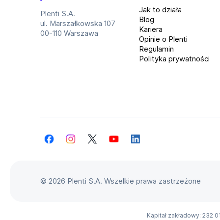
W komplecie otrzymujesz:
Plenti
Jak to działa
Plenti S.A.
Blog
kabel USB-A/USB-C,
e
ul. Marszałkowska 107
Kariera
00-110 Warszawa
igłę do tacki SIM.
Opinie o Plenti
Regulamin
Polityka prywatności
Najważniejsze parametry
Specyfikacja techniczna
wyświetlacz: 6.85 cala, AMOLED, 2688
p
x 1216 px, 144 Hz,
8
pamięć RAM: 16 GB,
p
Facebook
Instagram
Twitter
YouTube
LinkedIn
aparaty tylne: 2 x 50 Mpx + 2 Mpx,
a
bateria: 7050 mAh,
ł
łączność: 5G, Wi‑Fi, NFC, Bluetooth 5.4,
s
©
2026 Plenti S.A. Wszelkie prawa zastrzeżone
USB typ C,
kolor: srebrny.
Kapitał zakładowy: 232 0