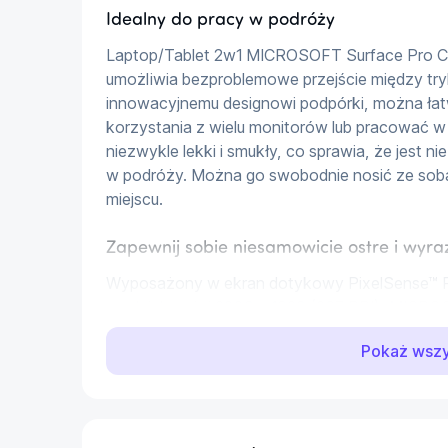
Idealny do pracy w podróży
Laptop/Tablet 2w1 MICROSOFT Surface Pro Cop
umożliwia bezproblemowe przejście między tryb
innowacyjnemu designowi podpórki, można ła
korzystania z wielu monitorów lub pracować w
niezwykle lekki i smukły, co sprawia, że jest n
w podróży. Można go swobodnie nosić ze sobą
miejscu.
Zapewnij sobie niesamowicie ostre i wyra
Wyposażony w ekran dotykowy PixelSense™ Flow
rozdzielczości 2880 x 1920 (267 PPI), MICRO
niesamowicie ostre i wyraziste obrazy. Dzięki 
Pokaż wsz
współczynnikowi kontrastu 1200:1, kolory wyglą
Dynamiczna częstotliwość odświeżania do 120 
wyraźne, bez efektu rozmycia. Profil kolorów s
indywidualną kalibracją kolorów gwarantują wie