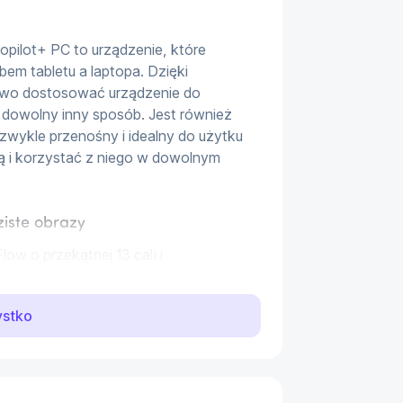
ilot+ PC to urządzenie, które 
em tabletu a laptopa. Dzięki 
two dostosować urządzenie do 
 dowolny inny sposób. Jest również 
iezwykle przenośny i idealny do użytku 
 i korzystać z niego w dowolnym 
ziste obrazy
 o przekątnej 13 cali i 
SOFT Surface Pro zapewnia 
współczynnikowi proporcji 3:2 oraz 
ystko
dają jeszcze bardziej realistycznie. 
Hz sprawia, że obrazy są płynne i 
RGB i Vivid oraz wyświetlacz z 
rną reprodukcję barw. Kolor 