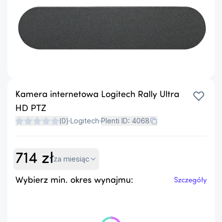
Kamera internetowa Logitech Rally Ultra
HD PTZ
(
0
)
Logitech
Plenti ID:
4068
714
zł
za miesiąc
Wybierz min. okres wynajmu:
Szczegóły