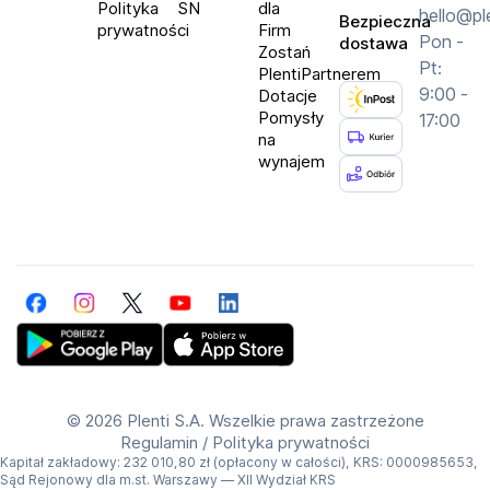
Polityka
SN
dla
hello@pl
Bezpieczna
prywatności
Firm
Pon -
dostawa
Zostań
Pt:
PlentiPartnerem
9:00 -
Dotacje
Pomysły
17:00
na
wynajem
Facebook
Instagram
Twitter
YouTube
LinkedIn
Get Plenti on Google Play Store
Download Plenti on the App Store
©
2026 Plenti S.A. Wszelkie prawa zastrzeżone
Regulamin
/
Polityka prywatności
Kapitał zakładowy: 232 010,80 zł (opłacony w całości), KRS: 0000985653,
Sąd Rejonowy dla m.st. Warszawy — XII Wydział KRS