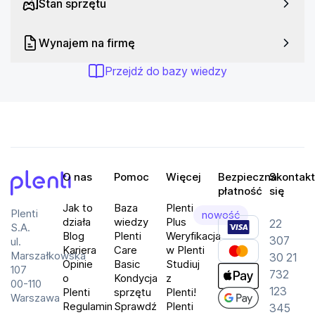
Stan sprzętu
odpowiada charakterystyczna konstrukcja z 
amortyzowanym systemem zawieszenia, tubami 
Wynajem na firmę
basowymi, a także wysokowydajnymi membranami. 
W przeciwieństwie do ustawianych na stole 
Przejdź do bazy wiedzy
zestawów głośnomówiących, głośniki Rally zostały 
zaprojektowane do umieszczania z przodu 
pomieszczenia, równolegle z wyświetlaczem.
Specyfikacja:
Typ sensora: CMOS
O nas
Pomoc
Więcej
Bezpieczna
Skontakt
płatność
się
Rozdzielczość: 3840 x 2160
Plenti
Jak to
Baza
Plenti
Plenti
Interfejs: USB
nowość
działa
wiedzy
Plus
22
S.A.
Kompresja wideo: H.264
Blog
Plenti
Weryfikacja
307
ul.
Kariera
Care
w Plenti
Mikrofon wbudowany: Tak
Marszałkowska
30 21
Opinie
Basic
Studiuj
107
Funkcja aparatu cyfrowego: Tak
732
o
Kondycja
z
00-110
123
Plenti
sprzętu
Plenti!
Funkcja wideokonferencji: Tak
Warszawa
Regulamin
Sprawdź
Plenti
345
Kolor: Czarny