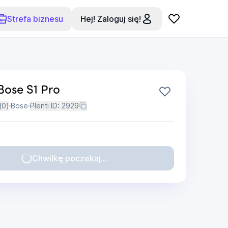
Strefa biznesu
Hej! Zaloguj się!
Bose S1 Pro
(
0
)
Bose
Plenti ID:
2929
Chwilkę poczekaj...