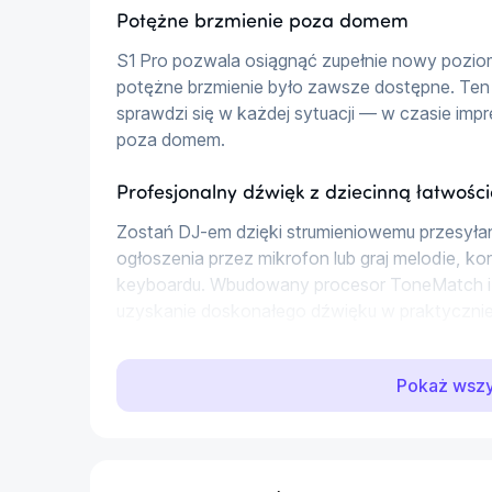
Potężne brzmienie poza domem
S1 Pro pozwala osiągnąć zupełnie nowy poziom
potężne brzmienie było zawsze dostępne. Ten
sprawdzi się w każdej sytuacji — w czasie imp
poza domem.
Profesjonalny dźwięk z dziecinną łatwośc
Zostań DJ-em dzięki strumieniowemu przesyłan
ogłoszenia przez mikrofon lub graj melodie, korz
keyboardu. Wbudowany procesor ToneMatch i 
uzyskanie doskonałego dźwięku w praktycznie
Akumulator
Pokaż wsz
Akumulator litowo-jonowy (w Zestawie) pozwa
miejsce, zapewniając nawet 11 godzin pracy. C
będzie mało, możesz skorzystać z funkcji szy