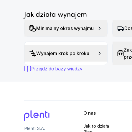
2 wejścia combo XLR i 1/4 cala
W
Jak działa wynajem
Wejście Bluetooth
W
Minimalny okres wynajmu
Dos
Zak
Wynajem krok po kroku
prz
Przejdź do bazy wiedzy
O nas
Plenti
Jak to działa
Plenti S.A.
Blog