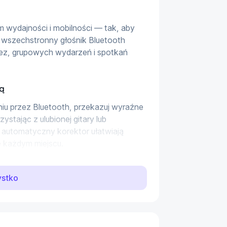
 wydajności i mobilności — tak, aby 
 wszechstronny głośnik Bluetooth 
rez, grupowych wydarzeń i spotkań 
ią
iu przez Bluetooth, przekazuj wyraźne 
ystając z ulubionej gitary lub 
automatyczny korektor ułatwiają 
 każdym miejscu.
ystko
la zabrać głośnik ze sobą w każde 
o więcej, gdy czasu na doładowanie 
bkiego ładowania.