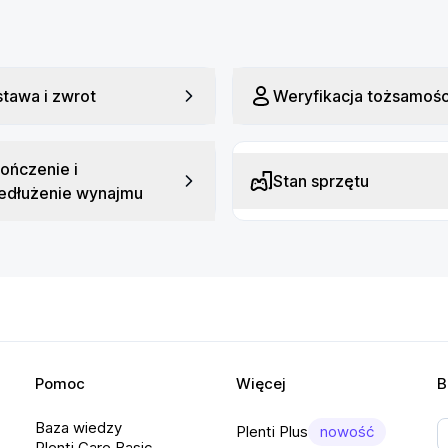
ejście 3,5 mm
yjście liniowe TRS 6,35 mm (0,25 cala)
tawa i zwrot
Weryfikacja tożsamośc
ończenie i
Stan sprzętu
edłużenie wynajmu
Pomoc
Więcej
B
Baza wiedzy
Plenti Plus
nowość
Plenti Care Basic