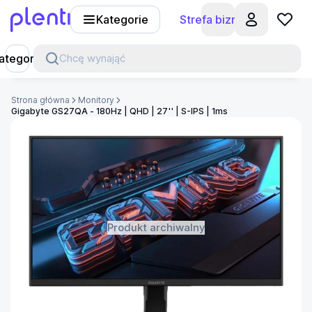
Kategorie
Strefa biznesu
Plenti
ategorie
Chcę wynająć
Strona główna
Monitory
Gigabyte GS27QA - 180Hz | QHD | 27'' | S-IPS | 1ms
Produkt archiwalny