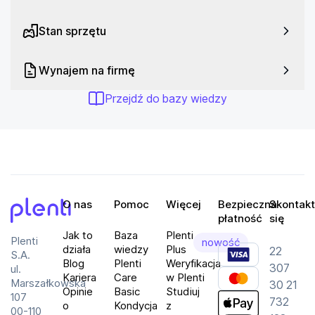
Częstotliwość odświeżania: 180 Hz
Czas reakcji: 1 ms
Stan sprzętu
Typ matrycy: S-IPS
Jasność: 300 cd/m²
Wynajem na firmę
Kontrast: 1000:1
Przejdź do bazy wiedzy
Kąty widzenia: 178°/178°
Kolory: 16.7 mln
Mocowanie VESA: 100 x 100
Wynajmij Gigabyte GS27QA i odkryj nową jakość 
obrazu w grach, pracy oraz rozrywce!
O nas
Pomoc
Więcej
Bezpieczna
Skontakt
płatność
się
Plenti
Jak to
Baza
Plenti
Plenti
nowość
działa
wiedzy
Plus
22
S.A.
Blog
Plenti
Weryfikacja
307
ul.
Kariera
Care
w Plenti
Marszałkowska
30 21
Opinie
Basic
Studiuj
107
732
o
Kondycja
z
00-110