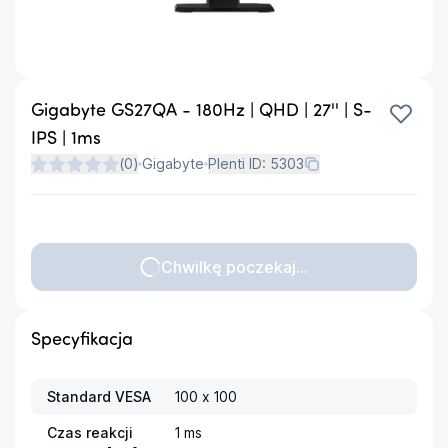
Gigabyte GS27QA - 180Hz | QHD | 27'' | S-
IPS | 1ms
(
0
)
Gigabyte
Plenti ID:
5303
Chwilkę poczekaj...
Specyfikacja
Standard VESA
100 x 100
Czas reakcji
1 ms