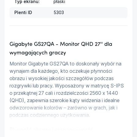
Typ ekranu:
płaski
Plenti ID
5303
Gigabyte GS27QA - Monitor QHD 27'' dla
wymagających graczy
Monitor Gigabyte GS27QA to doskonały wybór na 
wynajem dla każdego, kto oczekuje płynności 
obrazu i wysokiej jakości szczegółów podczas 
rozgrywki lub pracy. Wyposażony w matrycę S-IPS 
o przekątnej 27 cali i rozdzielczości 2560 x 1440 
(QHD), zapewnia szerokie kąty widzenia i idealne 
odwzorowanie kolorów – zarówno w grach, jak i 
podczas codziennego użytkowania.
Płynność obrazu i responsywność