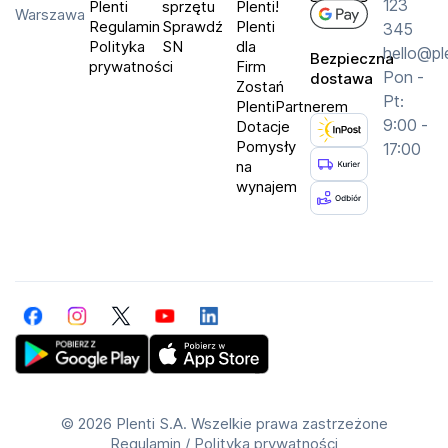
123
Plenti
sprzętu
Plenti!
Warszawa
Regulamin
Sprawdź
Plenti
345
Polityka
SN
dla
hello@pl
Bezpieczna
prywatności
Firm
Pon -
dostawa
Zostań
Pt:
PlentiPartnerem
9:00 -
Dotacje
Pomysły
17:00
na
wynajem
Facebook
Instagram
Twitter
YouTube
LinkedIn
Get Plenti on Google Play Store
Download Plenti on the App Store
©
2026 Plenti S.A. Wszelkie prawa zastrzeżone
Regulamin
/
Polityka prywatności